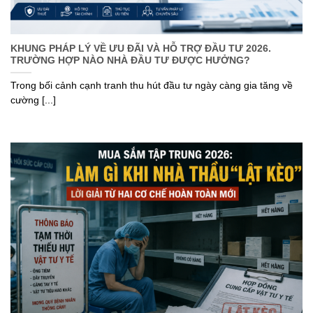
KHUNG PHÁP LÝ VỀ ƯU ĐÃI VÀ HỖ TRỢ ĐẦU TƯ 2026.
TRƯỜNG HỢP NÀO NHÀ ĐẦU TƯ ĐƯỢC HƯỞNG?
Trong bối cảnh cạnh tranh thu hút đầu tư ngày càng gia tăng về
cường [...]