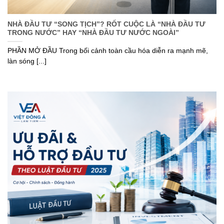
NHÀ ĐẦU TƯ “SONG TỊCH”? RỐT CUỘC LÀ “NHÀ ĐẦU TƯ
TRONG NƯỚC” HAY “NHÀ ĐẦU TƯ NƯỚC NGOÀI”
PHẦN MỞ ĐẦU Trong bối cảnh toàn cầu hóa diễn ra mạnh mẽ,
làn sóng [...]