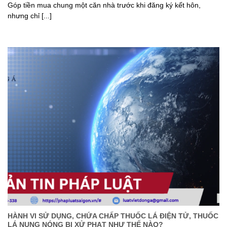
Góp tiền mua chung một căn nhà trước khi đăng ký kết hôn,
nhưng chỉ [...]
HÀNH VI SỬ DỤNG, CHỨA CHẤP THUỐC LÁ ĐIỆN TỬ, THUỐC
LÁ NUNG NÓNG BỊ XỬ PHẠT NHƯ THẾ NÀO?