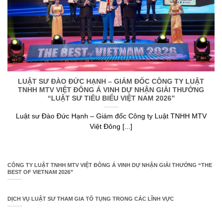
LUẬT SƯ ĐÀO ĐỨC HẠNH – GIÁM ĐỐC CÔNG TY LUẬT
TNHH MTV VIỆT ĐÔNG Á VINH DỰ NHẬN GIẢI THƯỞNG
“LUẬT SƯ TIÊU BIỂU VIỆT NAM 2026”
Luật sư Đào Đức Hạnh – Giám đốc Công ty Luật TNHH MTV
Việt Đông [...]
CÔNG TY LUẬT TNHH MTV VIỆT ĐÔNG Á VINH DỰ NHẬN GIẢI THƯỞNG “THE
BEST OF VIETNAM 2026”
DỊCH VỤ LUẬT SƯ THAM GIA TỐ TỤNG TRONG CÁC LĨNH VỰC