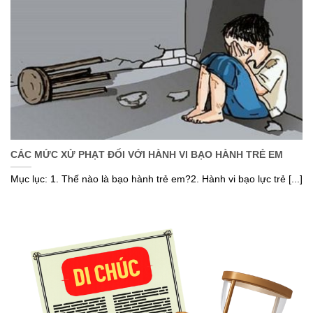
CÁC MỨC XỬ PHẠT ĐỐI VỚI HÀNH VI BẠO HÀNH TRẺ EM
Mục lục: 1. Thế nào là bạo hành trẻ em?2. Hành vi bạo lực trẻ [...]