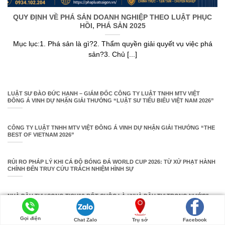
QUY ĐỊNH VỀ PHÁ SẢN DOANH NGHIỆP THEO LUẬT PHỤC
HỒI, PHÁ SẢN 2025
Mục lục:1. Phá sản là gì?2. Thẩm quyền giải quyết vụ việc phá
sản?3. Chủ [...]
LUẬT SƯ ĐÀO ĐỨC HẠNH – GIÁM ĐỐC CÔNG TY LUẬT TNHH MTV VIỆT
ĐÔNG Á VINH DỰ NHẬN GIẢI THƯỞNG “LUẬT SƯ TIÊU BIỂU VIỆT NAM 2026”
CÔNG TY LUẬT TNHH MTV VIỆT ĐÔNG Á VINH DỰ NHẬN GIẢI THƯỞNG “THE
BEST OF VIETNAM 2026”
RỦI RO PHÁP LÝ KHI CÁ ĐỘ BÓNG ĐÁ WORLD CUP 2026: TỪ XỬ PHẠT HÀNH
CHÍNH ĐẾN TRUY CỨU TRÁCH NHIỆM HÌNH SỰ
NHÀ ĐẦU TƯ “SONG TỊCH”? RỐT CUỘC LÀ “NHÀ ĐẦU TƯ TRONG NƯỚC”
HAY “NHÀ ĐẦU TƯ NƯỚC NGOÀI”
Gọi điện
Chat Zalo
Trụ sở
Facebook