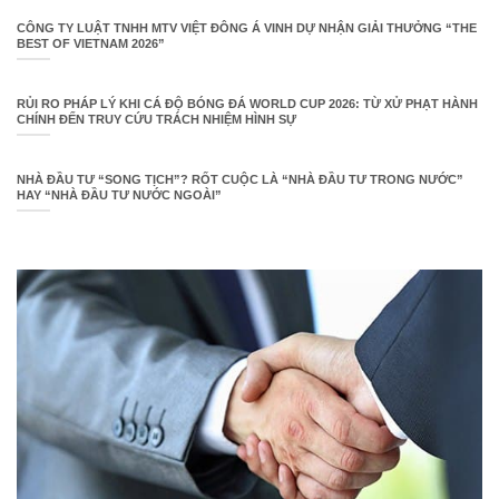
CÔNG TY LUẬT TNHH MTV VIỆT ĐÔNG Á VINH DỰ NHẬN GIẢI THƯỞNG “THE
BEST OF VIETNAM 2026”
RỦI RO PHÁP LÝ KHI CÁ ĐỘ BÓNG ĐÁ WORLD CUP 2026: TỪ XỬ PHẠT HÀNH
CHÍNH ĐẾN TRUY CỨU TRÁCH NHIỆM HÌNH SỰ
NHÀ ĐẦU TƯ “SONG TỊCH”? RỐT CUỘC LÀ “NHÀ ĐẦU TƯ TRONG NƯỚC”
HAY “NHÀ ĐẦU TƯ NƯỚC NGOÀI”