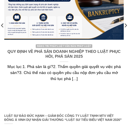
BẢNG TIN PHÁP LUẬT VĂN BẢN PHÁP LUẬT
QUY ĐỊNH VỀ PHÁ SẢN DOANH NGHIỆP THEO LUẬT PHỤC
HỒI, PHÁ SẢN 2025
Mục lục:1. Phá sản là gì?2. Thẩm quyền giải quyết vụ việc phá
sản?3. Chủ thể nào có quyền yêu cầu nộp đơn yêu cầu mở
thủ tục phá [...]
LUẬT SƯ ĐÀO ĐỨC HẠNH – GIÁM ĐỐC CÔNG TY LUẬT TNHH MTV VIỆT
ĐÔNG Á VINH DỰ NHẬN GIẢI THƯỞNG “LUẬT SƯ TIÊU BIỂU VIỆT NAM 2026”