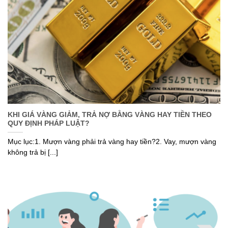
KHI GIÁ VÀNG GIẢM, TRẢ NỢ BẰNG VÀNG HAY TIỀN THEO
QUY ĐỊNH PHÁP LUẬT?
Mục lục:1. Mượn vàng phải trả vàng hay tiền?2. Vay, mượn vàng
không trả bị [...]