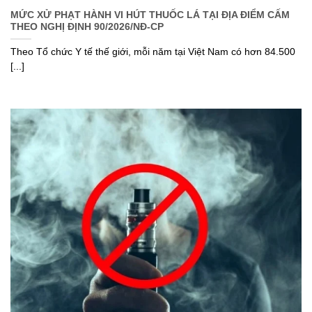
MỨC XỬ PHẠT HÀNH VI HÚT THUỐC LÁ TẠI ĐỊA ĐIỂM CẤM
THEO NGHỊ ĐỊNH 90/2026/NĐ-CP
Theo Tổ chức Y tế thế giới, mỗi năm tại Việt Nam có hơn 84.500
[...]