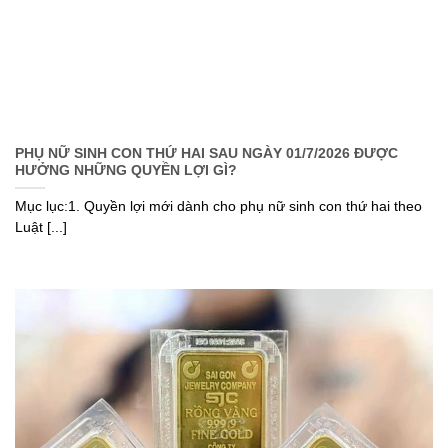
PHỤ NỮ SINH CON THỨ HAI SAU NGÀY 01/7/2026 ĐƯỢC
HƯỞNG NHỮNG QUYỀN LỢI GÌ?
Mục lục:1. Quyền lợi mới dành cho phụ nữ sinh con thứ hai theo
Luật [...]