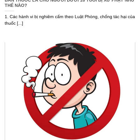
BÁN THUỐC LÁ CHO NGƯỜI DƯỚI 18 TUỔI BỊ XỬ PHẠT NHƯ
THẾ NÀO?
1. Các hành vi bị nghiêm cấm theo Luật Phòng, chống tác hại của
thuốc [...]