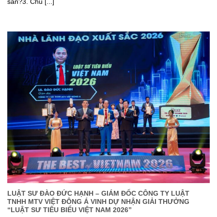
sản?3. Chủ [...]
LUẬT SƯ ĐÀO ĐỨC HẠNH – GIÁM ĐỐC CÔNG TY LUẬT
TNHH MTV VIỆT ĐÔNG Á VINH DỰ NHẬN GIẢI THƯỞNG
“LUẬT SƯ TIÊU BIỂU VIỆT NAM 2026”