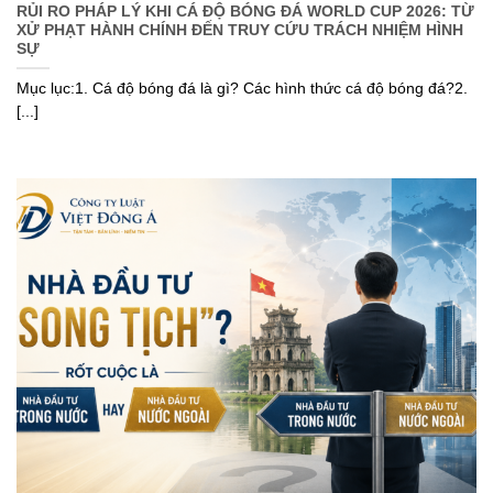
RỦI RO PHÁP LÝ KHI CÁ ĐỘ BÓNG ĐÁ WORLD CUP 2026: TỪ
XỬ PHẠT HÀNH CHÍNH ĐẾN TRUY CỨU TRÁCH NHIỆM HÌNH
SỰ
Mục lục:1. Cá độ bóng đá là gì? Các hình thức cá độ bóng đá?2.
[...]