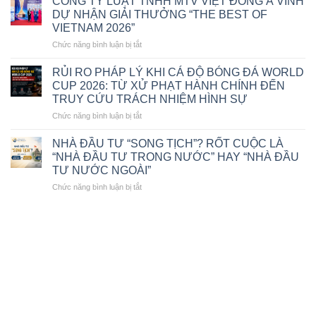
CÔNG TY LUẬT TNHH MTV VIỆT ĐÔNG Á VINH
PHỤC
ĐÀO
DỰ NHẬN GIẢI THƯỞNG “THE BEST OF
HỒI,
ĐỨC
VIETNAM 2026”
PHÁ
HẠNH
SẢN
ở
Chức năng bình luận bị tắt
–
2025
CÔNG
GIÁM
TY
ĐỐC
RỦI RO PHÁP LÝ KHI CÁ ĐỘ BÓNG ĐÁ WORLD
LUẬT
CÔNG
CUP 2026: TỪ XỬ PHẠT HÀNH CHÍNH ĐẾN
TNHH
TY
TRUY CỨU TRÁCH NHIỆM HÌNH SỰ
MTV
LUẬT
ở
Chức năng bình luận bị tắt
VIỆT
TNHH
RỦI
ĐÔNG
MTV
RO
Á
VIỆT
NHÀ ĐẦU TƯ “SONG TỊCH”? RỐT CUỘC LÀ
PHÁP
VINH
ĐÔNG
“NHÀ ĐẦU TƯ TRONG NƯỚC” HAY “NHÀ ĐẦU
LÝ
DỰ
Á
TƯ NƯỚC NGOÀI”
KHI
NHẬN
VINH
ở
Chức năng bình luận bị tắt
CÁ
GIẢI
DỰ
NHÀ
ĐỘ
THƯỞNG
NHẬN
ĐẦU
BÓNG
“THE
GIẢI
TƯ
ĐÁ
BEST
THƯỞNG
“SONG
WORLD
OF
“LUẬT
TỊCH”?
CUP
VIETNAM
SƯ
RỐT
2026:
2026”
TIÊU
CUỘC
TỪ
BIỂU
LÀ
XỬ
VIỆT
“NHÀ
PHẠT
NAM
ĐẦU
HÀNH
2026”