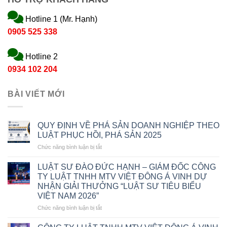
Hotline 1 (Mr. Hạnh)
0905 525 338
Hotline 2
0934 102 204
BÀI VIẾT MỚI
QUY ĐỊNH VỀ PHÁ SẢN DOANH NGHIỆP THEO
LUẬT PHỤC HỒI, PHÁ SẢN 2025
ở
Chức năng bình luận bị tắt
QUY
ĐỊNH
LUẬT SƯ ĐÀO ĐỨC HẠNH – GIÁM ĐỐC CÔNG
VỀ
TY LUẬT TNHH MTV VIỆT ĐÔNG Á VINH DỰ
PHÁ
NHẬN GIẢI THƯỞNG “LUẬT SƯ TIÊU BIỂU
SẢN
VIỆT NAM 2026”
DOANH
NGHIỆP
ở
Chức năng bình luận bị tắt
THEO
LUẬT
LUẬT
SƯ