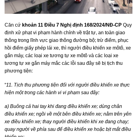
Căn cứ
khoản 11 Điều 7 Nghị định 168/2024/NĐ-CP
Quy
định xử phạt vi phạm hành chính về trật tự, an toàn giao
thông trong lĩnh vực giao thông đường bộ; trừ điểm, phục
hồi điểm giấy phép lái xe, thì người điều khiển xe môtô, xe
gắn máy, các loại xe tương tự xe môtô và các loại xe
tương tự xe gắn máy mắc các lỗi sau đây sẽ bị tịch thu
phương tiện:
“
11. Tịch thu phương tiện đối với người điều khiển xe thực
hiện một trong các hành vi vi phạm sau đây:
a) Buông cả hai tay khi đang điều khiển xe; dùng chân
điều khiển xe; ngồi về một bên điều khiển xe; nằm trên yên
xe điều khiển xe; thay người điều khiển khi xe đang chạy;
quay người về phía sau để điều khiển xe hoặc bịt mắt điều
khiển xe;