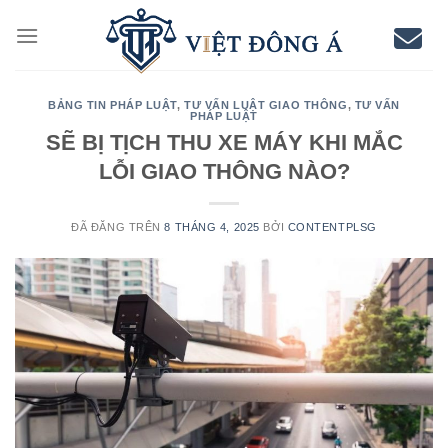
Chuyển
đến
nội
dung
BẢNG TIN PHÁP LUẬT
,
TƯ VẤN LUẬT GIAO THÔNG
,
TƯ VẤN
PHÁP LUẬT
SẼ BỊ TỊCH THU XE MÁY KHI MẮC
LỖI GIAO THÔNG NÀO?
ĐÃ ĐĂNG TRÊN
8 THÁNG 4, 2025
BỞI
CONTENTPLSG