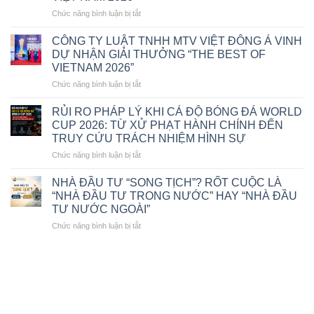
DOANH
NGHIỆP
ở
Chức năng bình luận bị tắt
THEO
LUẬT
LUẬT
SƯ
CÔNG TY LUẬT TNHH MTV VIỆT ĐÔNG Á VINH
PHỤC
ĐÀO
DỰ NHẬN GIẢI THƯỞNG “THE BEST OF
HỒI,
ĐỨC
VIETNAM 2026”
PHÁ
HẠNH
SẢN
ở
Chức năng bình luận bị tắt
–
2025
CÔNG
GIÁM
TY
ĐỐC
RỦI RO PHÁP LÝ KHI CÁ ĐỘ BÓNG ĐÁ WORLD
LUẬT
CÔNG
CUP 2026: TỪ XỬ PHẠT HÀNH CHÍNH ĐẾN
TNHH
TY
TRUY CỨU TRÁCH NHIỆM HÌNH SỰ
MTV
LUẬT
ở
Chức năng bình luận bị tắt
VIỆT
TNHH
RỦI
ĐÔNG
MTV
RO
Á
VIỆT
NHÀ ĐẦU TƯ “SONG TỊCH”? RỐT CUỘC LÀ
PHÁP
VINH
ĐÔNG
“NHÀ ĐẦU TƯ TRONG NƯỚC” HAY “NHÀ ĐẦU
LÝ
DỰ
Á
TƯ NƯỚC NGOÀI”
KHI
NHẬN
VINH
ở
Chức năng bình luận bị tắt
CÁ
GIẢI
DỰ
NHÀ
ĐỘ
THƯỞNG
NHẬN
ĐẦU
BÓNG
“THE
GIẢI
TƯ
ĐÁ
BEST
THƯỞNG
“SONG
WORLD
OF
“LUẬT
TỊCH”?
CUP
VIETNAM
SƯ
RỐT
2026:
2026”
TIÊU
CUỘC
TỪ
BIỂU