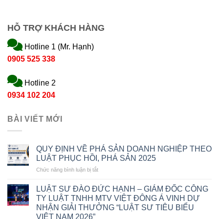
HỖ TRỢ KHÁCH HÀNG
Hotline 1 (Mr. Hạnh)
0905 525 338
Hotline 2
0934 102 204
BÀI VIẾT MỚI
QUY ĐỊNH VỀ PHÁ SẢN DOANH NGHIỆP THEO
LUẬT PHỤC HỒI, PHÁ SẢN 2025
ở
Chức năng bình luận bị tắt
QUY
ĐỊNH
LUẬT SƯ ĐÀO ĐỨC HẠNH – GIÁM ĐỐC CÔNG
VỀ
TY LUẬT TNHH MTV VIỆT ĐÔNG Á VINH DỰ
PHÁ
NHẬN GIẢI THƯỞNG “LUẬT SƯ TIÊU BIỂU
SẢN
VIỆT NAM 2026”