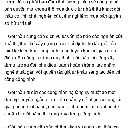
trước đó do phải bảo đảm tính tương thích về công nghệ,
bản quyền mà không thể mua được từ nhà thầu khác; gói
thầu có tính chất nghiên cứu, thử nghiệm; mua bản quyền
sở hữu trí tuệ;
– Gói thầu cung cấp dịch vụ tư vấn lập báo cáo nghiên cứu
khả thi, thiết kế xây dựng được chỉ định cho tác giả của
thiết kế kiến trúc công trình trúng tuyển khi tác giả có đủ
điều kiện năng lực theo quy định; gói thầu thi công xây
dựng tượng đài, phù điêu, tranh hoành tráng, tác phẩm
nghệ thuật gắn với quyền tác giả từ khâu sáng tác đến thi
công công trình;
– Gói thầu di dời các công trình hạ tầng kỹ thuật do một
đơn vị chuyên ngành trực tiếp quản lý để phục vụ công tác
giải phóng mặt bằng; gói thầu rà phá bom, mìn, vật nổ để
chuẩn bị mặt bằng thi công xây dựng công trình;
– Gói thầu cung cấp sản phẩm, dịch vụ công, gói thầu có