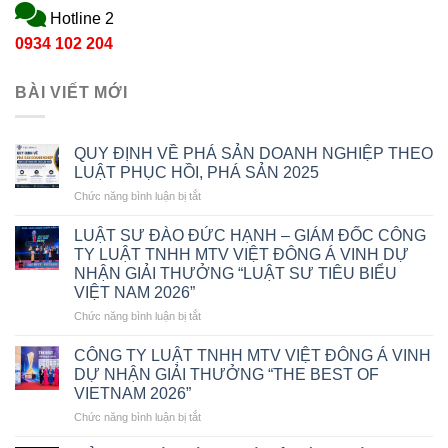
Hotline 2
0934 102 204
BÀI VIẾT MỚI
QUY ĐỊNH VỀ PHÁ SẢN DOANH NGHIỆP THEO
LUẬT PHỤC HỒI, PHÁ SẢN 2025
ở
Chức năng bình luận bị tắt
QUY
ĐỊNH
LUẬT SƯ ĐÀO ĐỨC HẠNH – GIÁM ĐỐC CÔNG
VỀ
TY LUẬT TNHH MTV VIỆT ĐÔNG Á VINH DỰ
PHÁ
NHẬN GIẢI THƯỞNG “LUẬT SƯ TIÊU BIỂU
SẢN
VIỆT NAM 2026”
DOANH
NGHIỆP
ở
Chức năng bình luận bị tắt
THEO
LUẬT
LUẬT
SƯ
CÔNG TY LUẬT TNHH MTV VIỆT ĐÔNG Á VINH
PHỤC
ĐÀO
DỰ NHẬN GIẢI THƯỞNG “THE BEST OF
HỒI,
ĐỨC
VIETNAM 2026”
PHÁ
HẠNH
SẢN
ở
Chức năng bình luận bị tắt
–
2025
CÔNG
GIÁM