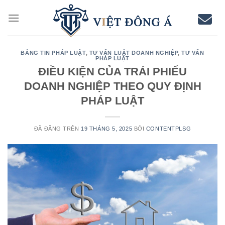
Chuyển
đến
nội
dung
BẢNG TIN PHÁP LUẬT
,
TƯ VẤN LUẬT DOANH NGHIỆP
,
TƯ VẤN
PHÁP LUẬT
ĐIỀU KIỆN CỦA TRÁI PHIẾU
DOANH NGHIỆP THEO QUY ĐỊNH
PHÁP LUẬT
ĐÃ ĐĂNG TRÊN
19 THÁNG 5, 2025
BỞI
CONTENTPLSG