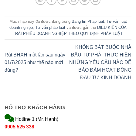
Mục nhập này đã được đăng trong
Bảng tin Pháp luật
,
Tư vấn luật
doanh nghiệp
,
Tư vấn pháp luật
và được gắn thẻ
ĐIỀU KIỆN CỦA
TRÁI PHIẾU DOANH NGHIỆP THEO QUY ĐỊNH PHÁP LUẬT
.
KHÔNG BẮT BUỘC NHÀ
Rút BHXH một lần sau ngày
ĐẦU TƯ PHẢI THỰC HIỆN
01/7/2025 như thế nào mới
NHỮNG YÊU CẦU NÀO ĐỂ
đúng?
BẢO ĐẢM HOẠT ĐỘNG
ĐẦU TƯ KINH DOANH
HỖ TRỢ KHÁCH HÀNG
Hotline 1 (Mr. Hạnh)
0905 525 338