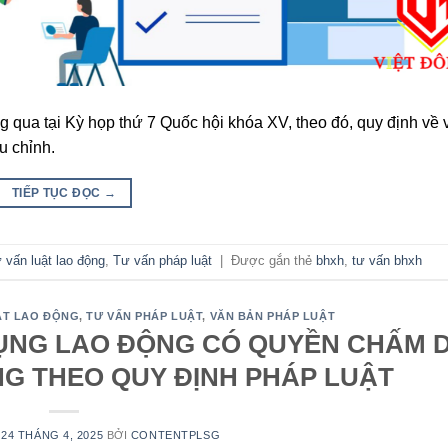
 qua tại Kỳ họp thứ 7 Quốc hội khóa XV, theo đó, quy định về 
u chỉnh.
TIẾP TỤC ĐỌC
→
 vấn luật lao động
,
Tư vấn pháp luật
|
Được gắn thẻ
bhxh
,
tư vấn bhxh
ẬT LAO ĐỘNG
,
TƯ VẤN PHÁP LUẬT
,
VĂN BẢN PHÁP LUẬT
ỤNG LAO ĐỘNG CÓ QUYỀN CHẤM 
G THEO QUY ĐỊNH PHÁP LUẬT
N
24 THÁNG 4, 2025
BỞI
CONTENTPLSG