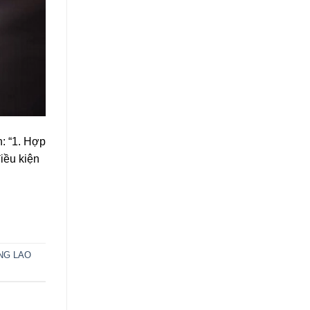
: “1. Hợp
iều kiện
NG LAO