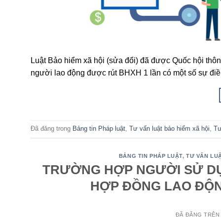
Luật Bảo hiểm xã hội (sửa đổi) đã được Quốc hội thông
người lao động được rút BHXH 1 lần có một số sự điề
Đã đăng trong
Bảng tin Pháp luật
,
Tư vấn luật bảo hiểm xã hội
,
Tư
BẢNG TIN PHÁP LUẬT
,
TƯ VẤN LU
TRƯỜNG HỢP NGƯỜI SỬ D
HỢP ĐỒNG LAO ĐỘN
ĐÃ ĐĂNG TRÊ