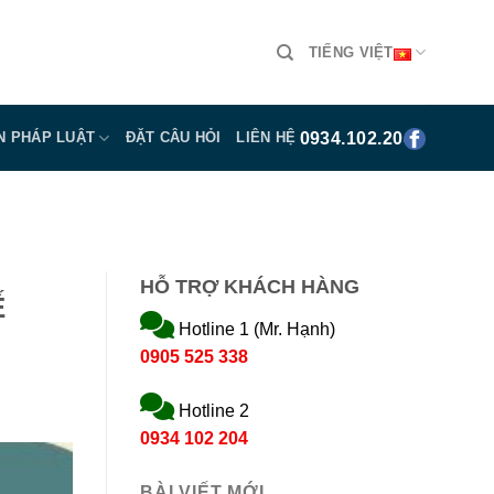
TIẾNG VIỆT
0934.102.204
N PHÁP LUẬT
ĐẶT CÂU HỎI
LIÊN HỆ
HỖ TRỢ KHÁCH HÀNG
Ế
Hotline 1 (Mr. Hạnh)
0905 525 338
Hotline 2
0934 102 204
BÀI VIẾT MỚI