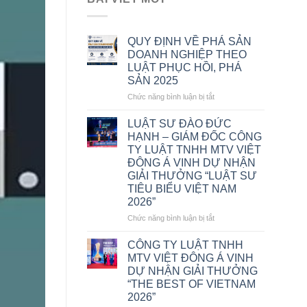
QUY ĐỊNH VỀ PHÁ SẢN
DOANH NGHIỆP THEO
LUẬT PHỤC HỒI, PHÁ
SẢN 2025
ở
Chức năng bình luận bị tắt
QUY
ĐỊNH
LUẬT SƯ ĐÀO ĐỨC
VỀ
HẠNH – GIÁM ĐỐC CÔNG
PHÁ
TY LUẬT TNHH MTV VIỆT
SẢN
ĐÔNG Á VINH DỰ NHẬN
DOANH
GIẢI THƯỞNG “LUẬT SƯ
NGHIỆP
TIÊU BIỂU VIỆT NAM
THEO
2026”
LUẬT
PHỤC
ở
Chức năng bình luận bị tắt
HỒI,
LUẬT
PHÁ
SƯ
CÔNG TY LUẬT TNHH
SẢN
ĐÀO
MTV VIỆT ĐÔNG Á VINH
2025
ĐỨC
DỰ NHẬN GIẢI THƯỞNG
HẠNH
“THE BEST OF VIETNAM
–
2026”
GIÁM