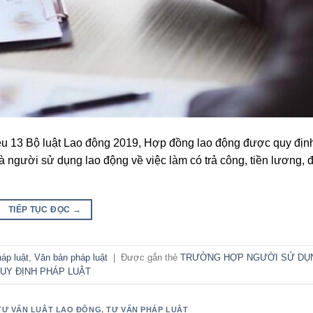
ều 13 Bộ luật Lao động 2019, Hợp đồng lao động được quy định
 người sử dụng lao động về việc làm có trả công, tiền lương, đ
TIẾP TỤC ĐỌC
→
áp luật
,
Văn bản pháp luật
|
Được gắn thẻ
TRƯỜNG HỢP NGƯỜI SỬ DỤ
UY ĐỊNH PHÁP LUẬT
TƯ VẤN LUẬT LAO ĐỘNG
,
TƯ VẤN PHÁP LUẬT