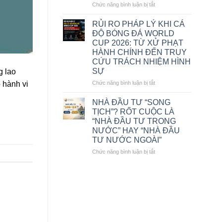
ĐỐC
ở
Chức năng bình luận bị tắt
CÔNG
CÔNG
TY
TY
RỦI RO PHÁP LÝ KHI CÁ
LUẬT
LUẬT
ĐỘ BÓNG ĐÁ WORLD
TNHH
TNHH
CUP 2026: TỪ XỬ PHẠT
MTV
MTV
HÀNH CHÍNH ĐẾN TRUY
VIỆT
VIỆT
CỨU TRÁCH NHIỆM HÌNH
ĐÔNG
ĐÔNG
SỰ
Á
g lao
Á
VINH
VINH
ở
Chức năng bình luận bị tắt
 hành vi
DỰ
DỰ
RỦI
NHẬN
NHẬN
RO
NHÀ ĐẦU TƯ “SONG
GIẢI
GIẢI
PHÁP
TỊCH”? RỐT CUỘC LÀ
THƯỞNG
THƯỞNG
LÝ
“NHÀ ĐẦU TƯ TRONG
“LUẬT
“THE
KHI
SƯ
NƯỚC” HAY “NHÀ ĐẦU
BEST
CÁ
TIÊU
TƯ NƯỚC NGOÀI”
OF
ĐỘ
BIỂU
VIETNAM
BÓNG
ở
Chức năng bình luận bị tắt
VIỆT
2026”
ĐÁ
NHÀ
NAM
WORLD
ĐẦU
2026”
CUP
TƯ
2026:
“SONG
TỪ
TỊCH”?
XỬ
RỐT
PHẠT
CUỘC
HÀNH
LÀ