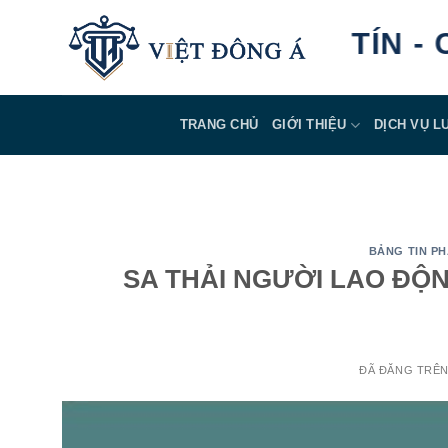
Chuyển
AN TÂM - UY TÍN - CHUYÊ
đến
nội
dung
TRANG CHỦ
GIỚI THIỆU
DỊCH VỤ L
BẢNG TIN PH
SA THẢI NGƯỜI LAO ĐỘN
ĐÃ ĐĂNG TRÊ