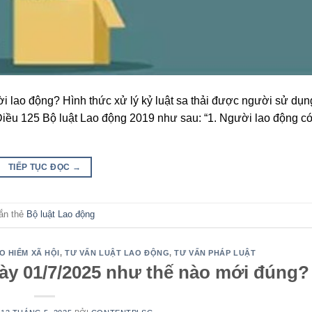
ời lao động? Hình thức xử lý kỷ luật sa thải được người sử dụn
Điều 125 Bộ luật Lao động 2019 như sau: “1. Người lao động có
TIẾP TỤC ĐỌC
→
ắn thẻ
Bộ luật Lao động
O HIỂM XÃ HỘI
,
TƯ VẤN LUẬT LAO ĐỘNG
,
TƯ VẤN PHÁP LUẬT
ày 01/7/2025 như thế nào mới đúng?