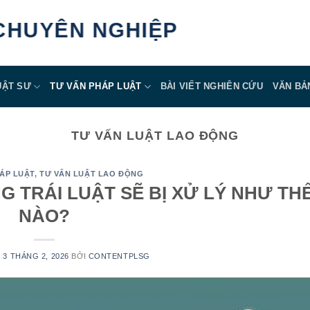
N NGHIỆP
UẬT SƯ
TƯ VẤN PHÁP LUẬT
BÀI VIẾT NGHIÊN CỨU
VĂN BẢ
TƯ VẤN LUẬT LAO ĐỘNG
ÁP LUẬT
,
TƯ VẤN LUẬT LAO ĐỘNG
G TRÁI LUẬT SẼ BỊ XỬ LÝ NHƯ TH
NÀO?
N
3 THÁNG 2, 2026
BỞI
CONTENTPLSG