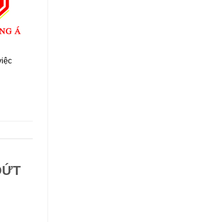
việc
DỨT