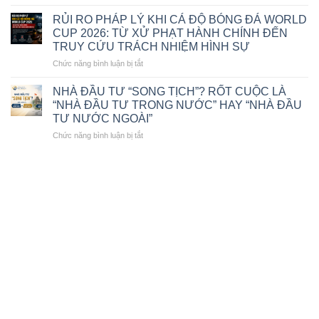
2025
CÔNG
GIÁM
TY
ĐỐC
RỦI RO PHÁP LÝ KHI CÁ ĐỘ BÓNG ĐÁ WORLD
LUẬT
CÔNG
CUP 2026: TỪ XỬ PHẠT HÀNH CHÍNH ĐẾN
TNHH
TY
TRUY CỨU TRÁCH NHIỆM HÌNH SỰ
MTV
LUẬT
ở
Chức năng bình luận bị tắt
VIỆT
TNHH
RỦI
ĐÔNG
MTV
RO
Á
VIỆT
NHÀ ĐẦU TƯ “SONG TỊCH”? RỐT CUỘC LÀ
PHÁP
VINH
ĐÔNG
“NHÀ ĐẦU TƯ TRONG NƯỚC” HAY “NHÀ ĐẦU
LÝ
DỰ
Á
TƯ NƯỚC NGOÀI”
KHI
NHẬN
VINH
ở
Chức năng bình luận bị tắt
CÁ
GIẢI
DỰ
NHÀ
ĐỘ
THƯỞNG
NHẬN
ĐẦU
BÓNG
“THE
GIẢI
TƯ
ĐÁ
BEST
THƯỞNG
“SONG
WORLD
OF
“LUẬT
TỊCH”?
CUP
VIETNAM
SƯ
RỐT
2026:
2026”
TIÊU
CUỘC
TỪ
BIỂU
LÀ
XỬ
VIỆT
“NHÀ
PHẠT
NAM
ĐẦU
HÀNH
2026”
TƯ
CHÍNH
TRONG
ĐẾN
NƯỚC”
TRUY
HAY
CỨU
“NHÀ
TRÁCH