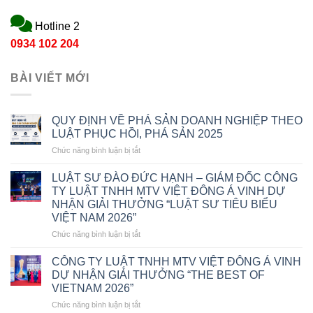
Hotline 2
0934 102 204
BÀI VIẾT MỚI
QUY ĐỊNH VỀ PHÁ SẢN DOANH NGHIỆP THEO
LUẬT PHỤC HỒI, PHÁ SẢN 2025
ở
Chức năng bình luận bị tắt
QUY
ĐỊNH
LUẬT SƯ ĐÀO ĐỨC HẠNH – GIÁM ĐỐC CÔNG
VỀ
TY LUẬT TNHH MTV VIỆT ĐÔNG Á VINH DỰ
PHÁ
NHẬN GIẢI THƯỞNG “LUẬT SƯ TIÊU BIỂU
SẢN
VIỆT NAM 2026”
DOANH
NGHIỆP
ở
Chức năng bình luận bị tắt
THEO
LUẬT
LUẬT
SƯ
CÔNG TY LUẬT TNHH MTV VIỆT ĐÔNG Á VINH
PHỤC
ĐÀO
DỰ NHẬN GIẢI THƯỞNG “THE BEST OF
HỒI,
ĐỨC
VIETNAM 2026”
PHÁ
HẠNH
SẢN
ở
Chức năng bình luận bị tắt
–