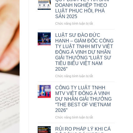
DOANH NGHIỆP THEO
LUẬT PHỤC HỒI, PHÁ
SẢN 2025
ở
Chức năng bình luận bị tắt
QUY
ĐỊNH
LUẬT SƯ ĐÀO ĐỨC
VỀ
HẠNH – GIÁM ĐỐC CÔNG
PHÁ
TY LUẬT TNHH MTV VIỆT
SẢN
ĐÔNG Á VINH DỰ NHẬN
DOANH
GIẢI THƯỞNG “LUẬT SƯ
NGHIỆP
TIÊU BIỂU VIỆT NAM
THEO
2026”
LUẬT
PHỤC
ở
Chức năng bình luận bị tắt
HỒI,
LUẬT
PHÁ
SƯ
CÔNG TY LUẬT TNHH
SẢN
ĐÀO
MTV VIỆT ĐÔNG Á VINH
2025
ĐỨC
DỰ NHẬN GIẢI THƯỞNG
HẠNH
“THE BEST OF VIETNAM
–
2026”
GIÁM
ĐỐC
ở
Chức năng bình luận bị tắt
CÔNG
CÔNG
TY
TY
RỦI RO PHÁP LÝ KHI CÁ
LUẬT
LUẬT