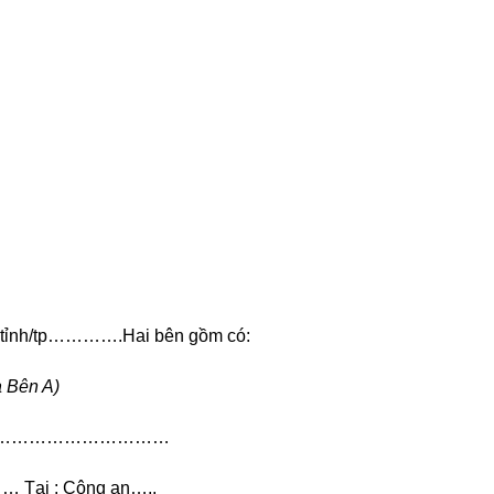
ỉnh/tp………….Hai bên gồm có:
là Bên A)
……………………………
ại : Công an…..