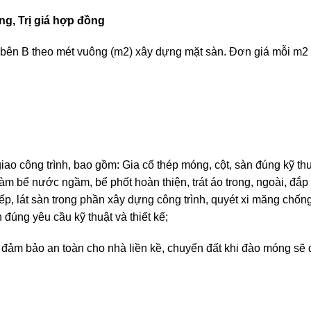
ông, Trị giá hợp đồng
o bên B theo mét vuông (m2) xây dựng mặt sàn. Đơn giá mỗi m2
iao công trình, bao gồm: Gia cố thép móng, cột, sàn đúng kỹ thu
àm bể nước ngầm, bể phốt hoàn thiện, trát áo trong, ngoài, đắp
bếp, lát sàn trong phần xây dựng công trình, quyét xi măng chốn
 đúng yêu cầu kỹ thuật và thiết kế;
 đảm bảo an toàn cho nhà liền kề, chuyển đất khi đào móng sẽ