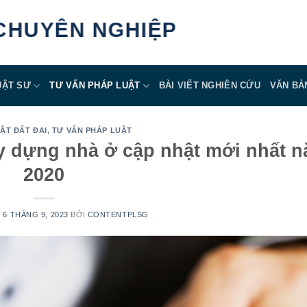
YÊN NGHIỆP
UẬT SƯ
TƯ VẤN PHÁP LUẬT
BÀI VIẾT NGHIÊN CỨU
VĂN BẢ
ẬT ĐẤT ĐAI
,
TƯ VẤN PHÁP LUẬT
y dựng nhà ở cập nhật mới nhất 
2020
N
6 THÁNG 9, 2023
BỞI
CONTENTPLSG