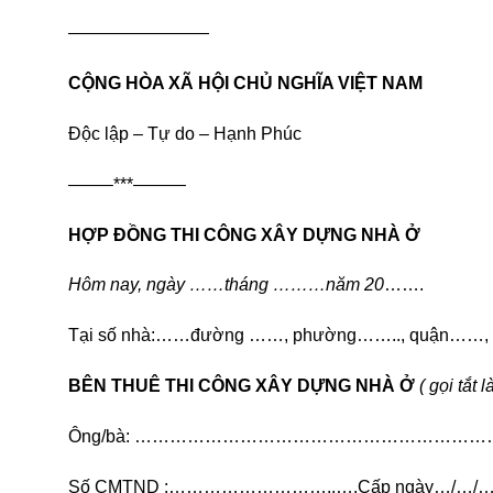
————————
CỘNG HÒA XÃ HỘI CHỦ NGHĨA VIỆT NAM
Độc lập – Tự do – Hạnh Phúc
——–***———
HỢP ĐỒNG THI CÔNG XÂY DỰNG NHÀ Ở
Hôm nay, ngày ……tháng ………năm 20
…….
Tại số nhà:……đường ……, phường…….., quận……, t
BÊN THUÊ THI CÔNG XÂY DỰNG NHÀ Ở
( gọi tắt 
Ông/bà: …………………………………………………
Số CMTND :………………………..….Cấp ngày…/…/…… T