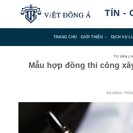
Chuyển
AN TÂM - UY TÍN - CHU
đến
nội
dung
TRANG CHỦ
GIỚI THIỆU
DỊCH VỤ L
TƯ VẤN LU
Mẫu hợp đồng thi công xâ
ĐÃ ĐĂNG TRÊ