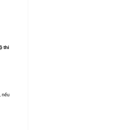
ộ thi
, nếu