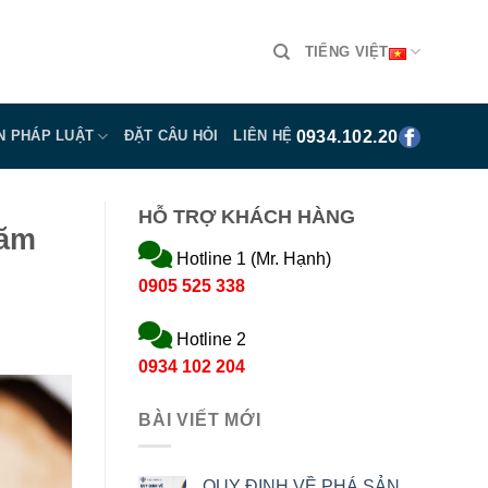
TIẾNG VIỆT
0934.102.204
N PHÁP LUẬT
ĐẶT CÂU HỎI
LIÊN HỆ
HỖ TRỢ KHÁCH HÀNG
năm
Hotline 1 (Mr. Hạnh)
0905 525 338
Hotline 2
0934 102 204
BÀI VIẾT MỚI
QUY ĐỊNH VỀ PHÁ SẢN