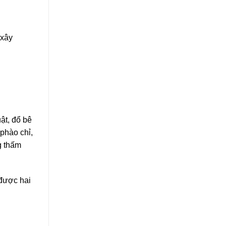
 xây
ật, đổ bê
 phào chỉ,
g thấm
 được hai