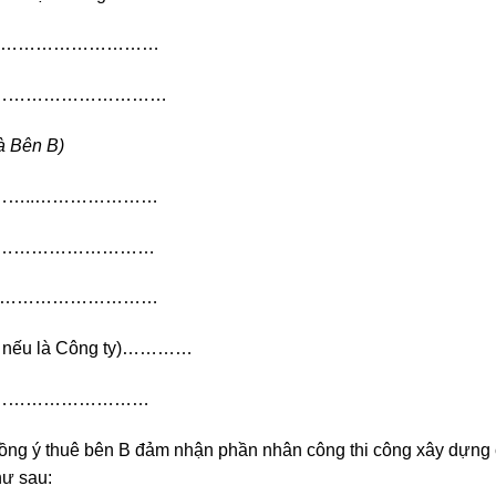
……………………………
………………………………
 là Bên B)
………..…………………
………………………………
……………………………
, nếu là Công ty)…………
……………………………
 đồng ý thuê bên B đảm nhận phần nhân công thi công xây dựng
hư sau: