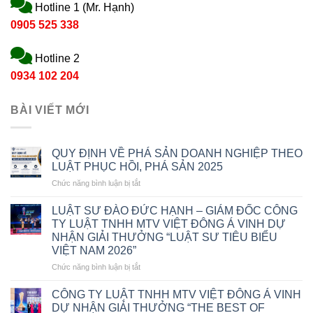
Hotline 1 (Mr. Hạnh)
0905 525 338
Hotline 2
0934 102 204
BÀI VIẾT MỚI
QUY ĐỊNH VỀ PHÁ SẢN DOANH NGHIỆP THEO
LUẬT PHỤC HỒI, PHÁ SẢN 2025
ở
Chức năng bình luận bị tắt
QUY
ĐỊNH
LUẬT SƯ ĐÀO ĐỨC HẠNH – GIÁM ĐỐC CÔNG
VỀ
TY LUẬT TNHH MTV VIỆT ĐÔNG Á VINH DỰ
PHÁ
NHẬN GIẢI THƯỞNG “LUẬT SƯ TIÊU BIỂU
SẢN
VIỆT NAM 2026”
DOANH
NGHIỆP
ở
Chức năng bình luận bị tắt
THEO
LUẬT
LUẬT
SƯ
CÔNG TY LUẬT TNHH MTV VIỆT ĐÔNG Á VINH
PHỤC
ĐÀO
DỰ NHẬN GIẢI THƯỞNG “THE BEST OF