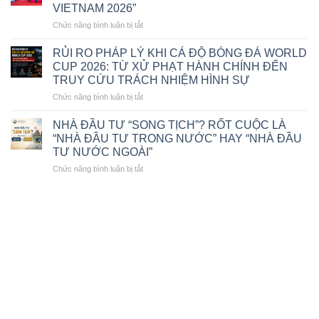
HỒI,
ĐỨC
VIETNAM 2026”
PHÁ
HẠNH
SẢN
ở
Chức năng bình luận bị tắt
–
2025
CÔNG
GIÁM
TY
ĐỐC
RỦI RO PHÁP LÝ KHI CÁ ĐỘ BÓNG ĐÁ WORLD
LUẬT
CÔNG
CUP 2026: TỪ XỬ PHẠT HÀNH CHÍNH ĐẾN
TNHH
TY
TRUY CỨU TRÁCH NHIỆM HÌNH SỰ
MTV
LUẬT
ở
Chức năng bình luận bị tắt
VIỆT
TNHH
RỦI
ĐÔNG
MTV
RO
Á
VIỆT
NHÀ ĐẦU TƯ “SONG TỊCH”? RỐT CUỘC LÀ
PHÁP
VINH
ĐÔNG
“NHÀ ĐẦU TƯ TRONG NƯỚC” HAY “NHÀ ĐẦU
LÝ
DỰ
Á
TƯ NƯỚC NGOÀI”
KHI
NHẬN
VINH
ở
Chức năng bình luận bị tắt
CÁ
GIẢI
DỰ
NHÀ
ĐỘ
THƯỞNG
NHẬN
ĐẦU
BÓNG
“THE
GIẢI
TƯ
ĐÁ
BEST
THƯỞNG
“SONG
WORLD
OF
“LUẬT
TỊCH”?
CUP
VIETNAM
SƯ
RỐT
2026:
2026”
TIÊU
CUỘC
TỪ
BIỂU
LÀ
XỬ
VIỆT
“NHÀ
PHẠT
NAM
ĐẦU
HÀNH
2026”
TƯ
CHÍNH
TRONG
ĐẾN