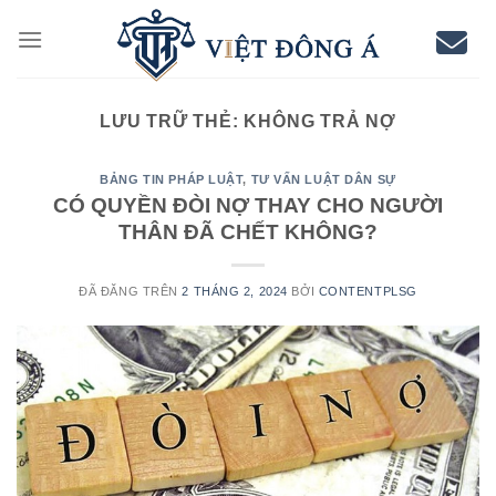
Chuyển
đến
nội
dung
LƯU TRỮ THẺ:
KHÔNG TRẢ NỢ
BẢNG TIN PHÁP LUẬT
,
TƯ VẤN LUẬT DÂN SỰ
CÓ QUYỀN ĐÒI NỢ THAY CHO NGƯỜI
THÂN ĐÃ CHẾT KHÔNG?
ĐÃ ĐĂNG TRÊN
2 THÁNG 2, 2024
BỞI
CONTENTPLSG