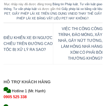
Mục nhập này đã được đăng trong
Bảng tin Pháp luật
,
Tư vấn luật giao
thông
,
Tư vấn pháp luật
và được gắn thẻ
Giấy phép lái xe bằng vật liệu
PET
,
GIẤY PHÉP LÁI XE TRÊN ỨNG DỤNG VNEID THAY THẾ GIẤY
PHÉP LÁI XE BẰNG VẬT LIỆU PET HAY KHÔNG?
.
VIỆC THI CÔNG CÔNG
TRÌNH, ĐÀO MÓNG, XÂY
ĐIỀU KHIỂN XE ĐI NGƯỢC
NHÀ, GÂY NỨT TƯỜNG,
CHIỀU TRÊN ĐƯỜNG CAO
LÀM HỎNG NHÀ HÀNG
TỐC BỊ XỬ LÝ RA SAO?
XÓM CÓ PHẢI BỒI
THƯỜNG KHÔNG?
HỖ TRỢ KHÁCH HÀNG
Hotline 1 (Mr. Hạnh)
0905 525 338