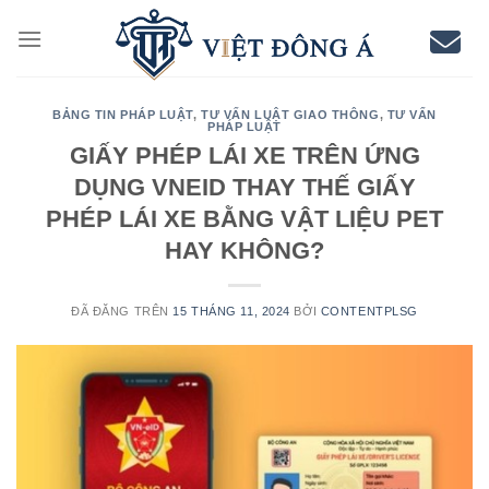
Chuyển
đến
nội
dung
BẢNG TIN PHÁP LUẬT
,
TƯ VẤN LUẬT GIAO THÔNG
,
TƯ VẤN
PHÁP LUẬT
GIẤY PHÉP LÁI XE TRÊN ỨNG
DỤNG VNEID THAY THẾ GIẤY
PHÉP LÁI XE BẰNG VẬT LIỆU PET
HAY KHÔNG?
ĐÃ ĐĂNG TRÊN
15 THÁNG 11, 2024
BỞI
CONTENTPLSG