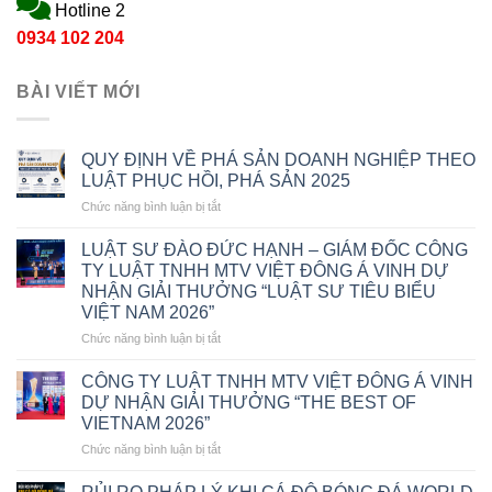
Hotline 2
0934 102 204
BÀI VIẾT MỚI
QUY ĐỊNH VỀ PHÁ SẢN DOANH NGHIỆP THEO
LUẬT PHỤC HỒI, PHÁ SẢN 2025
ở
Chức năng bình luận bị tắt
QUY
ĐỊNH
LUẬT SƯ ĐÀO ĐỨC HẠNH – GIÁM ĐỐC CÔNG
VỀ
TY LUẬT TNHH MTV VIỆT ĐÔNG Á VINH DỰ
PHÁ
NHẬN GIẢI THƯỞNG “LUẬT SƯ TIÊU BIỂU
SẢN
VIỆT NAM 2026”
DOANH
NGHIỆP
ở
Chức năng bình luận bị tắt
THEO
LUẬT
LUẬT
SƯ
CÔNG TY LUẬT TNHH MTV VIỆT ĐÔNG Á VINH
PHỤC
ĐÀO
DỰ NHẬN GIẢI THƯỞNG “THE BEST OF
HỒI,
ĐỨC
VIETNAM 2026”
PHÁ
HẠNH
SẢN
ở
Chức năng bình luận bị tắt
–
2025
CÔNG
GIÁM
TY
ĐỐC