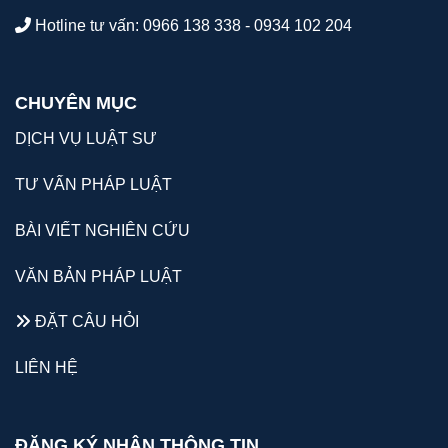
Hotline tư vấn: 0966 138 338 - 0934 102 204
CHUYÊN MỤC
DỊCH VỤ LUẬT SƯ
TƯ VẤN PHÁP LUẬT
BÀI VIẾT NGHIÊN CỨU
VĂN BẢN PHÁP LUẬT
ĐẶT CÂU HỎI
LIÊN HỆ
ĐĂNG KÝ NHẬN THÔNG TIN