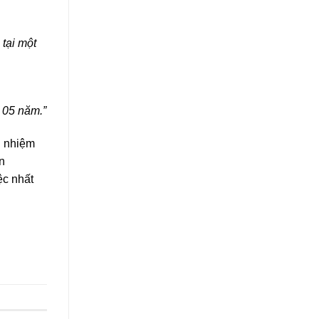
tại một
 05 năm.”
h nhiệm
n
ệc nhất