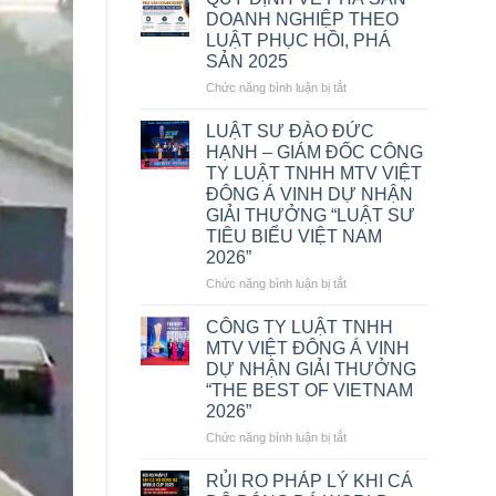
DOANH NGHIỆP THEO
LUẬT PHỤC HỒI, PHÁ
SẢN 2025
ở
Chức năng bình luận bị tắt
QUY
ĐỊNH
LUẬT SƯ ĐÀO ĐỨC
VỀ
HẠNH – GIÁM ĐỐC CÔNG
PHÁ
TY LUẬT TNHH MTV VIỆT
SẢN
ĐÔNG Á VINH DỰ NHẬN
DOANH
GIẢI THƯỞNG “LUẬT SƯ
NGHIỆP
TIÊU BIỂU VIỆT NAM
THEO
2026”
LUẬT
PHỤC
ở
Chức năng bình luận bị tắt
HỒI,
LUẬT
PHÁ
SƯ
CÔNG TY LUẬT TNHH
SẢN
ĐÀO
MTV VIỆT ĐÔNG Á VINH
2025
ĐỨC
DỰ NHẬN GIẢI THƯỞNG
HẠNH
“THE BEST OF VIETNAM
–
2026”
GIÁM
ĐỐC
ở
Chức năng bình luận bị tắt
CÔNG
CÔNG
TY
TY
RỦI RO PHÁP LÝ KHI CÁ
LUẬT
LUẬT