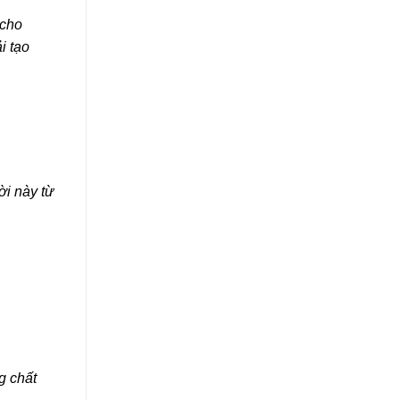
 cho
i tạo
ời này từ
g chất