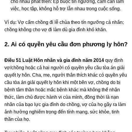
cho nhau phát triển: Ép buộc tín ngưỡng, cấm cản làm
việc, học tập, không hỗ trợ lẫn nhau trong cuộc sống.
Ví dụ: Vợ cấm chồng đi lễ chùa theo tín ngưỡng cá nhân;
chồng không cho vợ đi làm dù gia đình khó khăn.
2. Ai có quyền yêu cầu đơn phương ly hôn?
Điều 51 Luật Hôn nhân và gia đình năm 2014
quy định
vợ/chồng hoặc cả hai người có quyền yêu cầu tòa án giải
quyết ly hôn. Cha, mẹ, người thân thích khác có quyền yêu
cầu tòa án giải quyết ly hôn khi một bên vợ, chồng do bị
bệnh tâm thần hoặc mắc bệnh khác mà không thể nhận
thức, làm chủ được hành vi của mình, đồng thời là nạn
nhân của bạo lực gia đình do chồng, vợ của họ gây ra làm
ảnh hưởng nghiêm trọng đến tính mạng, sức khỏe, tinh
thần của họ.