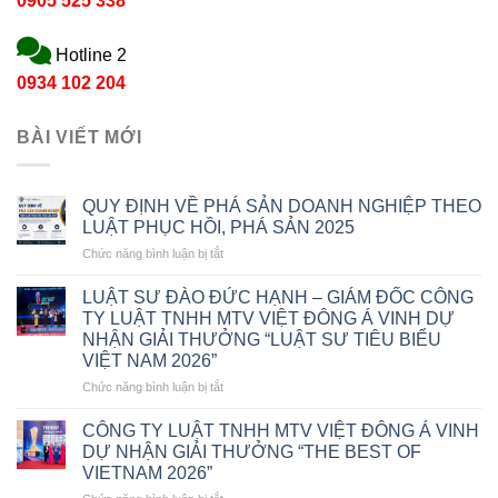
0905 525 338
Hotline 2
0934 102 204
BÀI VIẾT MỚI
QUY ĐỊNH VỀ PHÁ SẢN DOANH NGHIỆP THEO
LUẬT PHỤC HỒI, PHÁ SẢN 2025
ở
Chức năng bình luận bị tắt
QUY
ĐỊNH
LUẬT SƯ ĐÀO ĐỨC HẠNH – GIÁM ĐỐC CÔNG
VỀ
TY LUẬT TNHH MTV VIỆT ĐÔNG Á VINH DỰ
PHÁ
NHẬN GIẢI THƯỞNG “LUẬT SƯ TIÊU BIỂU
SẢN
VIỆT NAM 2026”
DOANH
NGHIỆP
ở
Chức năng bình luận bị tắt
THEO
LUẬT
LUẬT
SƯ
CÔNG TY LUẬT TNHH MTV VIỆT ĐÔNG Á VINH
PHỤC
ĐÀO
DỰ NHẬN GIẢI THƯỞNG “THE BEST OF
HỒI,
ĐỨC
VIETNAM 2026”
PHÁ
HẠNH
SẢN
ở