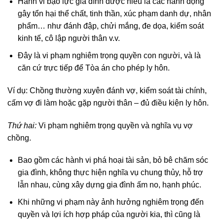
Hành vi bạo lực gia đình được hiểu là các hành động
gây tổn hại thể chất, tinh thần, xúc phạm danh dự, nhân
phẩm… như đánh đập, chửi mắng, đe dọa, kiểm soát
kinh tế, cô lập người thân v.v.
Đây là vi phạm nghiêm trọng quyền con người, và là
căn cứ trực tiếp để Tòa án cho phép ly hôn.
Ví dụ: Chồng thường xuyên đánh vợ, kiểm soát tài chính,
cấm vợ đi làm hoặc gặp người thân – đủ điều kiện ly hôn.
Thứ hai:
Vi phạm nghiêm trọng quyền và nghĩa vụ vợ
chồng.
Bao gồm các hành vi phá hoại tài sản, bỏ bê chăm sóc
gia đình, không thực hiện nghĩa vụ chung thủy, hỗ trợ
lẫn nhau, cùng xây dựng gia đình ấm no, hạnh phúc.
Khi những vi phạm này ảnh hưởng nghiêm trọng đến
quyền và lợi ích hợp pháp của người kia, thì cũng là