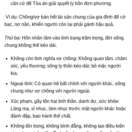
căn cứ để Tòa án giải quyết ly hôn đơn phương.
Ví dụ: Chồng/vợ bán hết tài sản chung của gia đình để cờ
bạc, nợ nần, khiến người còn lại phải gánh hậu quả.
Thứ ba:
Hôn nhân lâm vào tình trạng trầm trọng, đời sống
chung không thể kéo dài.
Không còn tình nghĩa vợ chồng: Không quan tâm, chăm
sóc, yêu thương; sống ly thân kéo dài; bỏ mặc người
kia.
Ngoại tình: Có quan hệ bất chính với người khác, sống
chung như vợ chồng với người ngoài.
Xúc phạm, gây tổn hại tinh thần, danh dự, sức khỏe:
Lăng mạ, sỉ nhục, làm nhục trước mặt người khác hoặc
đánh đập, bạo hành thể chất.
Không tôn trọng, không bình đẳng, không tạo điều kiện