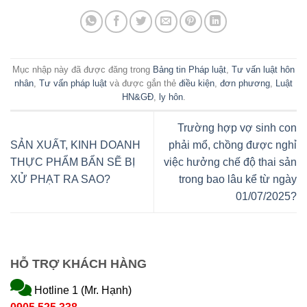
Mục nhập này đã được đăng trong
Bảng tin Pháp luật
,
Tư vấn luật hôn
nhân
,
Tư vấn pháp luật
và được gắn thẻ
điều kiện
,
đơn phương
,
Luật
HN&GĐ
,
ly hôn
.
Trường hợp vợ sinh con
SẢN XUẤT, KINH DOANH
phải mổ, chồng được nghỉ
THỰC PHẨM BẨN SẼ BỊ
việc hưởng chế độ thai sản
XỬ PHẠT RA SAO?
trong bao lâu kể từ ngày
01/07/2025?
HỖ TRỢ KHÁCH HÀNG
Hotline 1 (Mr. Hạnh)