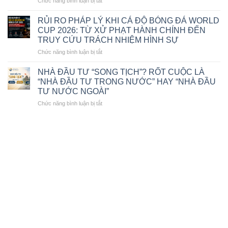
Chức năng bình luận bị tắt
–
2025
CÔNG
GIÁM
TY
ĐỐC
RỦI RO PHÁP LÝ KHI CÁ ĐỘ BÓNG ĐÁ WORLD
LUẬT
CÔNG
CUP 2026: TỪ XỬ PHẠT HÀNH CHÍNH ĐẾN
TNHH
TY
TRUY CỨU TRÁCH NHIỆM HÌNH SỰ
MTV
LUẬT
ở
Chức năng bình luận bị tắt
VIỆT
TNHH
RỦI
ĐÔNG
MTV
RO
Á
VIỆT
NHÀ ĐẦU TƯ “SONG TỊCH”? RỐT CUỘC LÀ
PHÁP
VINH
ĐÔNG
“NHÀ ĐẦU TƯ TRONG NƯỚC” HAY “NHÀ ĐẦU
LÝ
DỰ
Á
TƯ NƯỚC NGOÀI”
KHI
NHẬN
VINH
ở
Chức năng bình luận bị tắt
CÁ
GIẢI
DỰ
NHÀ
ĐỘ
THƯỞNG
NHẬN
ĐẦU
BÓNG
“THE
GIẢI
TƯ
ĐÁ
BEST
THƯỞNG
“SONG
WORLD
OF
“LUẬT
TỊCH”?
CUP
VIETNAM
SƯ
RỐT
2026:
2026”
TIÊU
CUỘC
TỪ
BIỂU
LÀ
XỬ
VIỆT
“NHÀ
PHẠT
NAM
ĐẦU
HÀNH
2026”
TƯ
CHÍNH
TRONG
ĐẾN
NƯỚC”
TRUY
HAY
CỨU