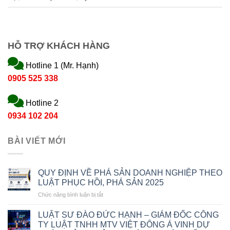
HỖ TRỢ KHÁCH HÀNG
Hotline 1 (Mr. Hạnh)
0905 525 338
Hotline 2
0934 102 204
BÀI VIẾT MỚI
QUY ĐỊNH VỀ PHÁ SẢN DOANH NGHIỆP THEO
LUẬT PHỤC HỒI, PHÁ SẢN 2025
ở
Chức năng bình luận bị tắt
QUY
ĐỊNH
LUẬT SƯ ĐÀO ĐỨC HẠNH – GIÁM ĐỐC CÔNG
VỀ
TY LUẬT TNHH MTV VIỆT ĐÔNG Á VINH DỰ
PHÁ