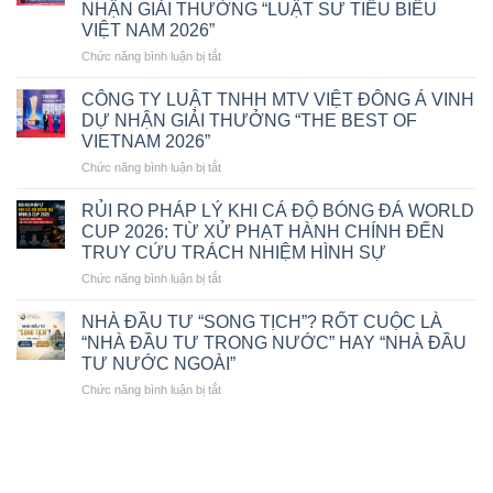
NHẬN GIẢI THƯỞNG “LUẬT SƯ TIÊU BIỂU
SẢN
VIỆT NAM 2026”
DOANH
NGHIỆP
ở
Chức năng bình luận bị tắt
THEO
LUẬT
LUẬT
SƯ
CÔNG TY LUẬT TNHH MTV VIỆT ĐÔNG Á VINH
PHỤC
ĐÀO
DỰ NHẬN GIẢI THƯỞNG “THE BEST OF
HỒI,
ĐỨC
VIETNAM 2026”
PHÁ
HẠNH
SẢN
ở
Chức năng bình luận bị tắt
–
2025
CÔNG
GIÁM
TY
ĐỐC
RỦI RO PHÁP LÝ KHI CÁ ĐỘ BÓNG ĐÁ WORLD
LUẬT
CÔNG
CUP 2026: TỪ XỬ PHẠT HÀNH CHÍNH ĐẾN
TNHH
TY
TRUY CỨU TRÁCH NHIỆM HÌNH SỰ
MTV
LUẬT
ở
Chức năng bình luận bị tắt
VIỆT
TNHH
RỦI
ĐÔNG
MTV
RO
Á
VIỆT
NHÀ ĐẦU TƯ “SONG TỊCH”? RỐT CUỘC LÀ
PHÁP
VINH
ĐÔNG
“NHÀ ĐẦU TƯ TRONG NƯỚC” HAY “NHÀ ĐẦU
LÝ
DỰ
Á
TƯ NƯỚC NGOÀI”
KHI
NHẬN
VINH
ở
Chức năng bình luận bị tắt
CÁ
GIẢI
DỰ
NHÀ
ĐỘ
THƯỞNG
NHẬN
ĐẦU
BÓNG
“THE
GIẢI
TƯ
ĐÁ
BEST
THƯỞNG
“SONG
WORLD
OF
“LUẬT
TỊCH”?
CUP
VIETNAM
SƯ