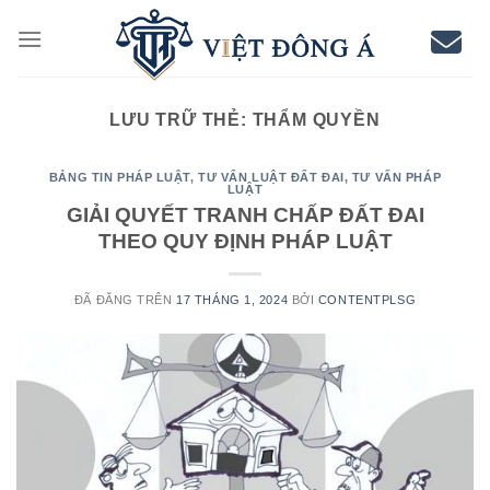
Chuyển
đến
nội
dung
LƯU TRỮ THẺ:
THẨM QUYỀN
BẢNG TIN PHÁP LUẬT
,
TƯ VẤN LUẬT ĐẤT ĐAI
,
TƯ VẤN PHÁP
LUẬT
GIẢI QUYẾT TRANH CHẤP ĐẤT ĐAI
THEO QUY ĐỊNH PHÁP LUẬT
ĐÃ ĐĂNG TRÊN
17 THÁNG 1, 2024
BỞI
CONTENTPLSG