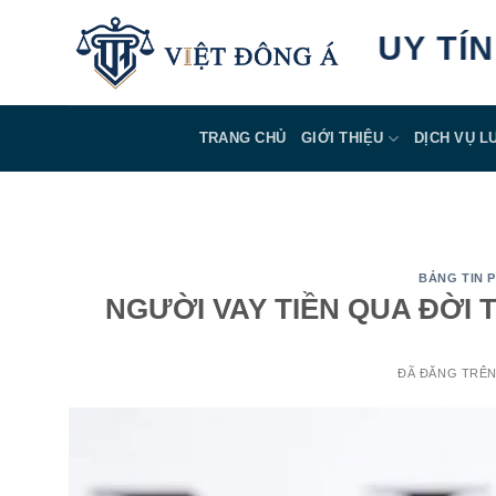
Chuyển
AN TÂM - UY TÍN 
đến
nội
dung
TRANG CHỦ
GIỚI THIỆU
DỊCH VỤ L
BẢNG TIN 
NGƯỜI VAY TIỀN QUA ĐỜI
ĐÃ ĐĂNG TRÊ