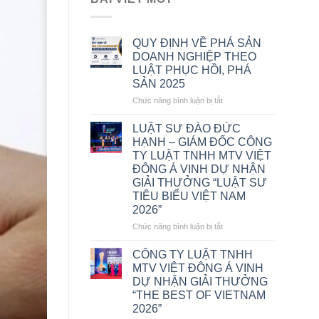
QUY ĐỊNH VỀ PHÁ SẢN
DOANH NGHIỆP THEO
LUẬT PHỤC HỒI, PHÁ
SẢN 2025
ở
Chức năng bình luận bị tắt
QUY
ĐỊNH
LUẬT SƯ ĐÀO ĐỨC
VỀ
HẠNH – GIÁM ĐỐC CÔNG
PHÁ
TY LUẬT TNHH MTV VIỆT
SẢN
ĐÔNG Á VINH DỰ NHẬN
DOANH
GIẢI THƯỞNG “LUẬT SƯ
NGHIỆP
TIÊU BIỂU VIỆT NAM
THEO
2026”
LUẬT
PHỤC
ở
Chức năng bình luận bị tắt
HỒI,
LUẬT
PHÁ
SƯ
CÔNG TY LUẬT TNHH
SẢN
ĐÀO
MTV VIỆT ĐÔNG Á VINH
2025
ĐỨC
DỰ NHẬN GIẢI THƯỞNG
HẠNH
“THE BEST OF VIETNAM
–
2026”
GIÁM