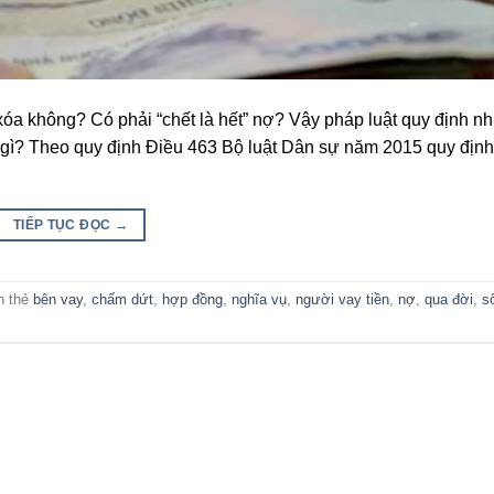
óa không? Có phải “chết là hết” nợ? Vậy pháp luật quy định nh
 gì? Theo quy định Điều 463 Bộ luật Dân sự năm 2015 quy định
TIẾP TỤC ĐỌC
→
n thẻ
bên vay
,
chấm dứt
,
hợp đồng
,
nghĩa vụ
,
người vay tiền
,
nợ
,
qua đời
,
s