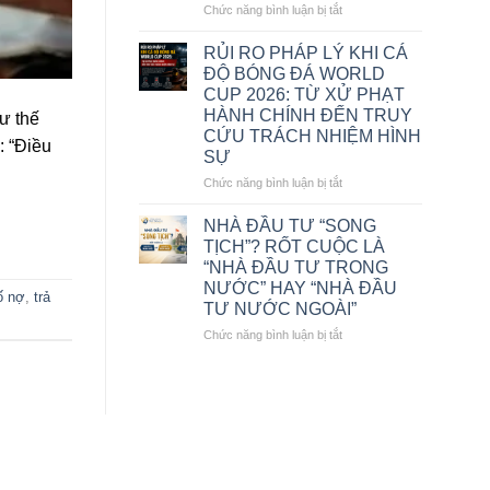
ĐỐC
ở
Chức năng bình luận bị tắt
CÔNG
CÔNG
TY
TY
RỦI RO PHÁP LÝ KHI CÁ
LUẬT
LUẬT
ĐỘ BÓNG ĐÁ WORLD
TNHH
TNHH
CUP 2026: TỪ XỬ PHẠT
MTV
MTV
HÀNH CHÍNH ĐẾN TRUY
ư thế
VIỆT
VIỆT
CỨU TRÁCH NHIỆM HÌNH
ĐÔNG
ĐÔNG
: “Điều
SỰ
Á
Á
VINH
VINH
ở
Chức năng bình luận bị tắt
DỰ
DỰ
RỦI
NHẬN
NHẬN
RO
NHÀ ĐẦU TƯ “SONG
GIẢI
GIẢI
PHÁP
TỊCH”? RỐT CUỘC LÀ
THƯỞNG
THƯỞNG
LÝ
“NHÀ ĐẦU TƯ TRONG
“LUẬT
“THE
KHI
SƯ
NƯỚC” HAY “NHÀ ĐẦU
BEST
CÁ
ố nợ
,
trả
TIÊU
TƯ NƯỚC NGOÀI”
OF
ĐỘ
BIỂU
VIETNAM
BÓNG
ở
Chức năng bình luận bị tắt
VIỆT
2026”
ĐÁ
NHÀ
NAM
WORLD
ĐẦU
2026”
CUP
TƯ
2026:
“SONG
TỪ
TỊCH”?
XỬ
RỐT
PHẠT
CUỘC
HÀNH
LÀ