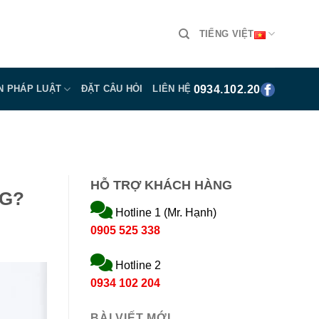
TIẾNG VIỆT
0934.102.204
N PHÁP LUẬT
ĐẶT CÂU HỎI
LIÊN HỆ
HỖ TRỢ KHÁCH HÀNG
NG?
Hotline 1 (Mr. Hạnh)
0905 525 338
Hotline 2
0934 102 204
BÀI VIẾT MỚI