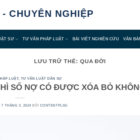
- CHUYÊN NGHIỆP
UẬT SƯ
TƯ VẤN PHÁP LUẬT
BÀI VIẾT NGHIÊN CỨU
VĂN BẢ
LƯU TRỮ THẺ:
QUA ĐỜI
PHÁP LUẬT
,
TƯ VẤN LUẬT DÂN SỰ
 THÌ SỐ NỢ CÓ ĐƯỢC XÓA BỎ KHÔ
N
7 THÁNG 3, 2024
BỞI
CONTENTPLSG