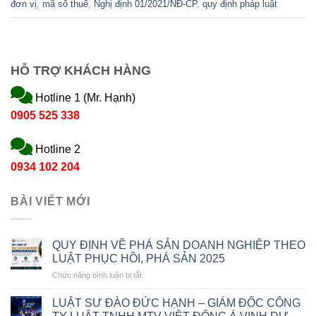
đơn vị
,
mã số thuế
,
Nghị định 01/2021/NĐ-CP
,
quy định pháp luật
HỖ TRỢ KHÁCH HÀNG
Hotline 1 (Mr. Hạnh)
0905 525 338
Hotline 2
0934 102 204
BÀI VIẾT MỚI
QUY ĐỊNH VỀ PHÁ SẢN DOANH NGHIỆP THEO
LUẬT PHỤC HỒI, PHÁ SẢN 2025
ở
Chức năng bình luận bị tắt
QUY
ĐỊNH
LUẬT SƯ ĐÀO ĐỨC HẠNH – GIÁM ĐỐC CÔNG
VỀ