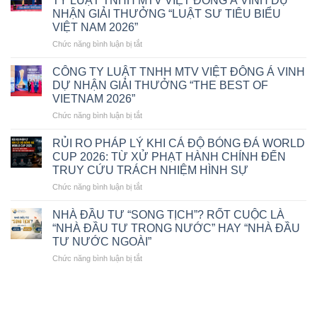
TY LUẬT TNHH MTV VIỆT ĐÔNG Á VINH DỰ
PHÁ
NHẬN GIẢI THƯỞNG “LUẬT SƯ TIÊU BIỂU
SẢN
VIỆT NAM 2026”
DOANH
NGHIỆP
ở
Chức năng bình luận bị tắt
THEO
LUẬT
LUẬT
SƯ
CÔNG TY LUẬT TNHH MTV VIỆT ĐÔNG Á VINH
PHỤC
ĐÀO
DỰ NHẬN GIẢI THƯỞNG “THE BEST OF
HỒI,
ĐỨC
VIETNAM 2026”
PHÁ
HẠNH
SẢN
ở
Chức năng bình luận bị tắt
–
2025
CÔNG
GIÁM
TY
ĐỐC
RỦI RO PHÁP LÝ KHI CÁ ĐỘ BÓNG ĐÁ WORLD
LUẬT
CÔNG
CUP 2026: TỪ XỬ PHẠT HÀNH CHÍNH ĐẾN
TNHH
TY
TRUY CỨU TRÁCH NHIỆM HÌNH SỰ
MTV
LUẬT
ở
Chức năng bình luận bị tắt
VIỆT
TNHH
RỦI
ĐÔNG
MTV
RO
Á
VIỆT
NHÀ ĐẦU TƯ “SONG TỊCH”? RỐT CUỘC LÀ
PHÁP
VINH
ĐÔNG
“NHÀ ĐẦU TƯ TRONG NƯỚC” HAY “NHÀ ĐẦU
LÝ
DỰ
Á
TƯ NƯỚC NGOÀI”
KHI
NHẬN
VINH
ở
Chức năng bình luận bị tắt
CÁ
GIẢI
DỰ
NHÀ
ĐỘ
THƯỞNG
NHẬN
ĐẦU
BÓNG
“THE
GIẢI
TƯ
ĐÁ
BEST
THƯỞNG
“SONG
WORLD
OF
“LUẬT