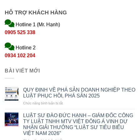
HỖ TRỢ KHÁCH HÀNG
Hotline 1 (Mr. Hạnh)
0905 525 338
Hotline 2
0934 102 204
BÀI VIẾT MỚI
QUY ĐỊNH VỀ PHÁ SẢN DOANH NGHIỆP THEO
LUẬT PHỤC HỒI, PHÁ SẢN 2025
ở
Chức năng bình luận bị tắt
QUY
ĐỊNH
LUẬT SƯ ĐÀO ĐỨC HẠNH – GIÁM ĐỐC CÔNG
VỀ
TY LUẬT TNHH MTV VIỆT ĐÔNG Á VINH DỰ
PHÁ
NHẬN GIẢI THƯỞNG “LUẬT SƯ TIÊU BIỂU
SẢN
VIỆT NAM 2026”
DOANH