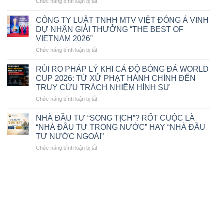
NGHIỆP
ở
Chức năng bình luận bị tắt
THEO
LUẬT
LUẬT
SƯ
CÔNG TY LUẬT TNHH MTV VIỆT ĐÔNG Á VINH
PHỤC
ĐÀO
DỰ NHẬN GIẢI THƯỞNG “THE BEST OF
HỒI,
ĐỨC
VIETNAM 2026”
PHÁ
HẠNH
SẢN
ở
Chức năng bình luận bị tắt
–
2025
CÔNG
GIÁM
TY
ĐỐC
RỦI RO PHÁP LÝ KHI CÁ ĐỘ BÓNG ĐÁ WORLD
LUẬT
CÔNG
CUP 2026: TỪ XỬ PHẠT HÀNH CHÍNH ĐẾN
TNHH
TY
TRUY CỨU TRÁCH NHIỆM HÌNH SỰ
MTV
LUẬT
ở
Chức năng bình luận bị tắt
VIỆT
TNHH
RỦI
ĐÔNG
MTV
RO
Á
VIỆT
NHÀ ĐẦU TƯ “SONG TỊCH”? RỐT CUỘC LÀ
PHÁP
VINH
ĐÔNG
“NHÀ ĐẦU TƯ TRONG NƯỚC” HAY “NHÀ ĐẦU
LÝ
DỰ
Á
TƯ NƯỚC NGOÀI”
KHI
NHẬN
VINH
ở
Chức năng bình luận bị tắt
CÁ
GIẢI
DỰ
NHÀ
ĐỘ
THƯỞNG
NHẬN
ĐẦU
BÓNG
“THE
GIẢI
TƯ
ĐÁ
BEST
THƯỞNG
“SONG
WORLD
OF
“LUẬT
TỊCH”?
CUP
VIETNAM
SƯ
RỐT
2026:
2026”
TIÊU
CUỘC
TỪ
BIỂU
LÀ
XỬ
VIỆT