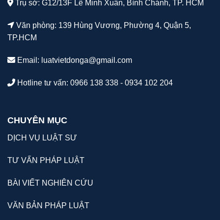
Trụ sở: G12/13F Lê Minh Xuân, Bình Chánh, TP. HCM
Văn phòng: 139 Hùng Vương, Phường 4, Quận 5,
TP.HCM
Email:
luatvietdonga@gmail.com
Hotline tư vấn: 0966 138 338 - 0934 102 204
CHUYÊN MỤC
DỊCH VỤ LUẬT SƯ
TƯ VẤN PHÁP LUẬT
BÀI VIẾT NGHIÊN CỨU
VĂN BẢN PHÁP LUẬT