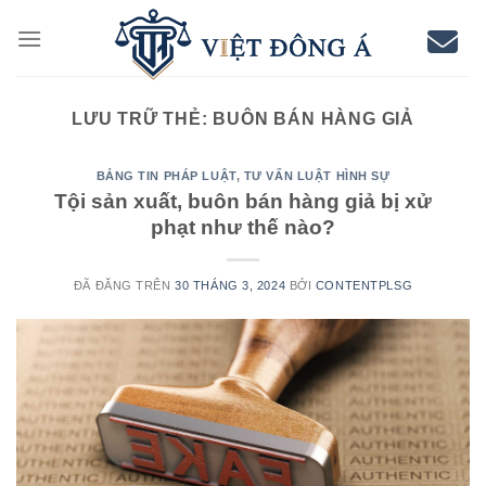
Chuyển
đến
nội
dung
LƯU TRỮ THẺ:
BUÔN BÁN HÀNG GIẢ
BẢNG TIN PHÁP LUẬT
,
TƯ VẤN LUẬT HÌNH SỰ
Tội sản xuất, buôn bán hàng giả bị xử
phạt như thế nào?
ĐÃ ĐĂNG TRÊN
30 THÁNG 3, 2024
BỞI
CONTENTPLSG