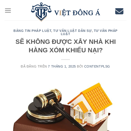
Chuyển
đến
nội
dung
BẢNG TIN PHÁP LUẬT
,
TƯ VẤN LUẬT DÂN SỰ
,
TƯ VẤN PHÁP
LUẬT
SẼ KHÔNG ĐƯỢC XÂY NHÀ KHI
HÀNG XÓM KHIẾU NẠI?
ĐÃ ĐĂNG TRÊN
7 THÁNG 1, 2025
BỞI
CONTENTPLSG