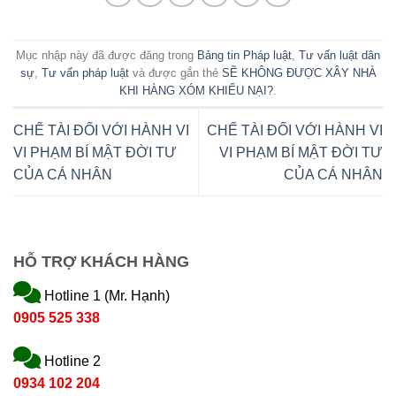
Mục nhập này đã được đăng trong
Bảng tin Pháp luật
,
Tư vấn luật dân
sự
,
Tư vấn pháp luật
và được gắn thẻ
SẼ KHÔNG ĐƯỢC XÂY NHÀ
KHI HÀNG XÓM KHIẾU NẠI?
.
CHẾ TÀI ĐỐI VỚI HÀNH VI
CHẾ TÀI ĐỐI VỚI HÀNH VI
VI PHẠM BÍ MẬT ĐỜI TƯ
VI PHẠM BÍ MẬT ĐỜI TƯ
CỦA CÁ NHÂN
CỦA CÁ NHÂN
HỖ TRỢ KHÁCH HÀNG
Hotline 1 (Mr. Hạnh)
0905 525 338
Hotline 2
0934 102 204