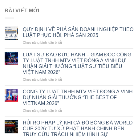
BÀI VIẾT MỚI
QUY ĐỊNH VỀ PHÁ SẢN DOANH NGHIỆP THEO
LUẬT PHỤC HỒI, PHÁ SẢN 2025
ở
Chức năng bình luận bị tắt
QUY
ĐỊNH
LUẬT SƯ ĐÀO ĐỨC HẠNH – GIÁM ĐỐC CÔNG
VỀ
TY LUẬT TNHH MTV VIỆT ĐÔNG Á VINH DỰ
PHÁ
NHẬN GIẢI THƯỞNG “LUẬT SƯ TIÊU BIỂU
SẢN
VIỆT NAM 2026”
DOANH
NGHIỆP
ở
Chức năng bình luận bị tắt
THEO
LUẬT
LUẬT
SƯ
CÔNG TY LUẬT TNHH MTV VIỆT ĐÔNG Á VINH
PHỤC
ĐÀO
DỰ NHẬN GIẢI THƯỞNG “THE BEST OF
HỒI,
ĐỨC
VIETNAM 2026”
PHÁ
HẠNH
SẢN
ở
Chức năng bình luận bị tắt
–
2025
CÔNG
GIÁM
TY
ĐỐC
RỦI RO PHÁP LÝ KHI CÁ ĐỘ BÓNG ĐÁ WORLD
LUẬT
CÔNG
CUP 2026: TỪ XỬ PHẠT HÀNH CHÍNH ĐẾN
TNHH
TY
TRUY CỨU TRÁCH NHIỆM HÌNH SỰ
MTV
LUẬT