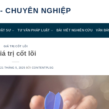
YÊN NGHIỆP
UẬT SƯ
TƯ VẤN PHÁP LUẬT
BÀI VIẾT NGHIÊN CỨU
VĂN BẢ
GIÁ TRỊ CỐT LÕI
iá trị cốt lõi
N
21 THÁNG 5, 2025
BỞI
CONTENTPLSG