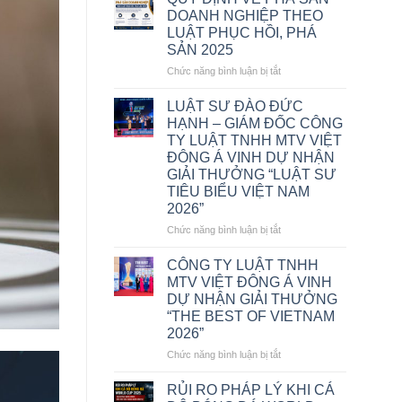
DOANH NGHIỆP THEO
LUẬT PHỤC HỒI, PHÁ
SẢN 2025
ở
Chức năng bình luận bị tắt
QUY
ĐỊNH
LUẬT SƯ ĐÀO ĐỨC
VỀ
HẠNH – GIÁM ĐỐC CÔNG
PHÁ
TY LUẬT TNHH MTV VIỆT
SẢN
ĐÔNG Á VINH DỰ NHẬN
DOANH
GIẢI THƯỞNG “LUẬT SƯ
NGHIỆP
TIÊU BIỂU VIỆT NAM
THEO
2026”
LUẬT
PHỤC
ở
Chức năng bình luận bị tắt
HỒI,
LUẬT
PHÁ
SƯ
CÔNG TY LUẬT TNHH
SẢN
ĐÀO
MTV VIỆT ĐÔNG Á VINH
2025
ĐỨC
DỰ NHẬN GIẢI THƯỞNG
HẠNH
“THE BEST OF VIETNAM
–
2026”
GIÁM
ĐỐC
ở
Chức năng bình luận bị tắt
CÔNG
CÔNG
TY
TY
RỦI RO PHÁP LÝ KHI CÁ
LUẬT
LUẬT