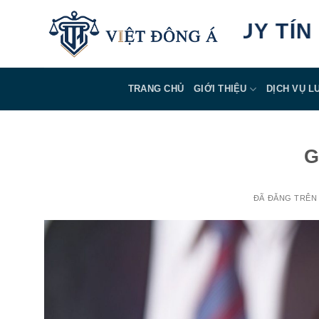
Chuyển
AN TÂM - UY TÍN - CHU
đến
nội
dung
TRANG CHỦ
GIỚI THIỆU
DỊCH VỤ L
G
ĐÃ ĐĂNG TRÊ