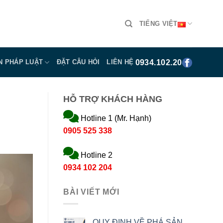
TIẾNG VIỆT
0934.102.204
N PHÁP LUẬT
ĐẶT CÂU HỎI
LIÊN HỆ
HỖ TRỢ KHÁCH HÀNG
Hotline 1 (Mr. Hạnh)
0905 525 338
Hotline 2
0934 102 204
BÀI VIẾT MỚI
QUY ĐỊNH VỀ PHÁ SẢN