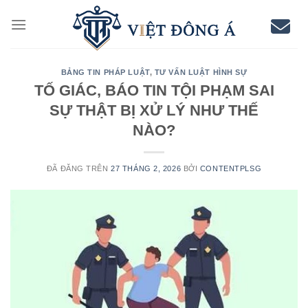
Chuyển
đến
nội
dung
BẢNG TIN PHÁP LUẬT
,
TƯ VẤN LUẬT HÌNH SỰ
TỐ GIÁC, BÁO TIN TỘI PHẠM SAI
SỰ THẬT BỊ XỬ LÝ NHƯ THẾ
NÀO?
ĐÃ ĐĂNG TRÊN
27 THÁNG 2, 2026
BỞI
CONTENTPLSG