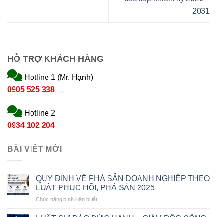
2031
HỖ TRỢ KHÁCH HÀNG
Hotline 1 (Mr. Hạnh)
0905 525 338
Hotline 2
0934 102 204
BÀI VIẾT MỚI
QUY ĐỊNH VỀ PHÁ SẢN DOANH NGHIỆP THEO
LUẬT PHỤC HỒI, PHÁ SẢN 2025
ở
Chức năng bình luận bị tắt
QUY
ĐỊNH