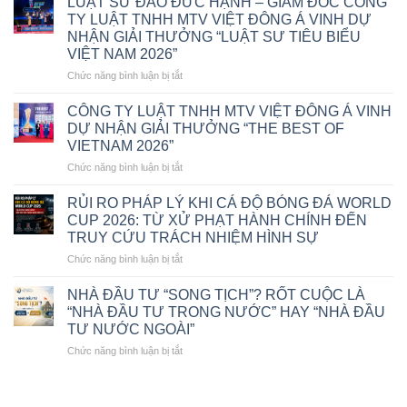
LUẬT SƯ ĐÀO ĐỨC HẠNH – GIÁM ĐỐC CÔNG
VỀ
TY LUẬT TNHH MTV VIỆT ĐÔNG Á VINH DỰ
PHÁ
NHẬN GIẢI THƯỞNG “LUẬT SƯ TIÊU BIỂU
SẢN
VIỆT NAM 2026”
DOANH
NGHIỆP
ở
Chức năng bình luận bị tắt
THEO
LUẬT
LUẬT
SƯ
CÔNG TY LUẬT TNHH MTV VIỆT ĐÔNG Á VINH
PHỤC
ĐÀO
DỰ NHẬN GIẢI THƯỞNG “THE BEST OF
HỒI,
ĐỨC
VIETNAM 2026”
PHÁ
HẠNH
SẢN
ở
Chức năng bình luận bị tắt
–
2025
CÔNG
GIÁM
TY
ĐỐC
RỦI RO PHÁP LÝ KHI CÁ ĐỘ BÓNG ĐÁ WORLD
LUẬT
CÔNG
CUP 2026: TỪ XỬ PHẠT HÀNH CHÍNH ĐẾN
TNHH
TY
TRUY CỨU TRÁCH NHIỆM HÌNH SỰ
MTV
LUẬT
ở
Chức năng bình luận bị tắt
VIỆT
TNHH
RỦI
ĐÔNG
MTV
RO
Á
VIỆT
NHÀ ĐẦU TƯ “SONG TỊCH”? RỐT CUỘC LÀ
PHÁP
VINH
ĐÔNG
“NHÀ ĐẦU TƯ TRONG NƯỚC” HAY “NHÀ ĐẦU
LÝ
DỰ
Á
TƯ NƯỚC NGOÀI”
KHI
NHẬN
VINH
ở
Chức năng bình luận bị tắt
CÁ
GIẢI
DỰ
NHÀ
ĐỘ
THƯỞNG
NHẬN
ĐẦU
BÓNG
“THE
GIẢI
TƯ
ĐÁ
BEST
THƯỞNG