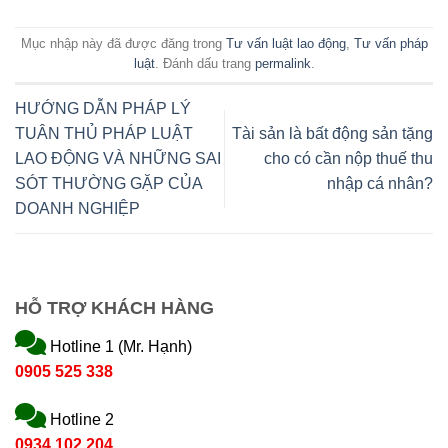
Mục nhập này đã được đăng trong
Tư vấn luật lao động
,
Tư vấn pháp
luật
. Đánh dấu trang
permalink
.
HƯỚNG DẪN PHÁP LÝ
TUÂN THỦ PHÁP LUẬT
Tài sản là bất động sản tặng
LAO ĐỘNG VÀ NHỮNG SAI
cho có cần nộp thuế thu
SÓT THƯỜNG GẶP CỦA
nhập cá nhân?
DOANH NGHIỆP
HỖ TRỢ KHÁCH HÀNG
Hotline 1 (Mr. Hạnh)
0905 525 338
Hotline 2
0934 102 204