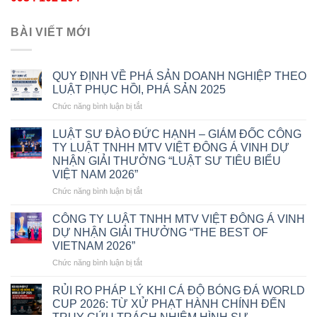
BÀI VIẾT MỚI
QUY ĐỊNH VỀ PHÁ SẢN DOANH NGHIỆP THEO
LUẬT PHỤC HỒI, PHÁ SẢN 2025
ở
Chức năng bình luận bị tắt
QUY
ĐỊNH
LUẬT SƯ ĐÀO ĐỨC HẠNH – GIÁM ĐỐC CÔNG
VỀ
TY LUẬT TNHH MTV VIỆT ĐÔNG Á VINH DỰ
PHÁ
NHẬN GIẢI THƯỞNG “LUẬT SƯ TIÊU BIỂU
SẢN
VIỆT NAM 2026”
DOANH
NGHIỆP
ở
Chức năng bình luận bị tắt
THEO
LUẬT
LUẬT
SƯ
CÔNG TY LUẬT TNHH MTV VIỆT ĐÔNG Á VINH
PHỤC
ĐÀO
DỰ NHẬN GIẢI THƯỞNG “THE BEST OF
HỒI,
ĐỨC
VIETNAM 2026”
PHÁ
HẠNH
SẢN
ở
Chức năng bình luận bị tắt
–
2025
CÔNG
GIÁM
TY
ĐỐC
RỦI RO PHÁP LÝ KHI CÁ ĐỘ BÓNG ĐÁ WORLD
LUẬT
CÔNG
CUP 2026: TỪ XỬ PHẠT HÀNH CHÍNH ĐẾN
TNHH
TY