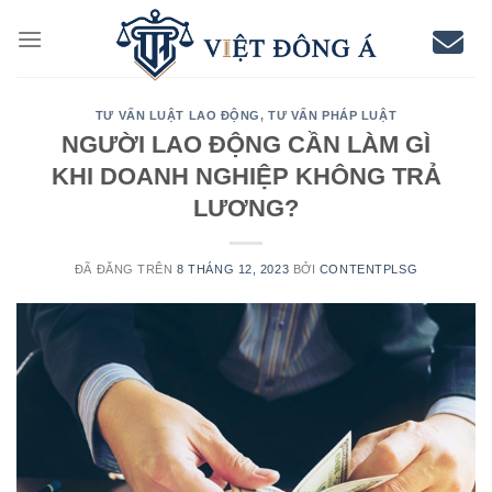
Chuyển
đến
nội
dung
TƯ VẤN LUẬT LAO ĐỘNG
,
TƯ VẤN PHÁP LUẬT
NGƯỜI LAO ĐỘNG CẦN LÀM GÌ
KHI DOANH NGHIỆP KHÔNG TRẢ
LƯƠNG?
ĐÃ ĐĂNG TRÊN
8 THÁNG 12, 2023
BỞI
CONTENTPLSG