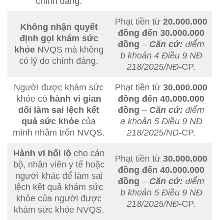
chính đáng.
Phạt tiền từ
20.000.000
Không nhận quyết
đồng đến 30.000.000
định gọi khám sức
đồng
–
Căn cứ:
điểm
khỏe
NVQS mà không
b khoản 4 Điều 9 NĐ
có lý do chính đáng.
218/2025/NĐ-
CP.
Người được khám sức
Phạt tiền từ
30.000.000
khỏe có
hành vi gian
đồng đến 40.000.000
dối làm sai lệch kết
đồng
–
Căn cứ:
điểm
quả sức khỏe
của
a khoản 5 Điều 9 NĐ
mình nhằm trốn NVQS.
218/2025/ND-
CP.
Hành vi hối lộ
cho cán
Phạt tiền từ
30.000.000
bộ, nhân viên y tế hoặc
đồng đến 40.000.000
người khác để làm sai
đồng
–
Căn cứ:
điểm
lệch kết quả khám sức
b khoản 5 Điều 9 NĐ
khỏe của người được
218/2025/NĐ-
CP.
khám sức khỏe NVQS.