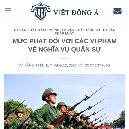
Chuyển
đến
nội
dung
TƯ VẤN LUẬT HÀNH CHÍNH
,
TƯ VẤN LUẬT HÌNH SỰ
,
TƯ VẤN
PHÁP LUẬT
MỨC PHẠT ĐỐI VỚI CÁC VI PHẠM
VỀ NGHĨA VỤ QUÂN SỰ
ĐÃ ĐĂNG TRÊN
11 THÁNG 12, 2025
BỞI
CONTENTPLSG