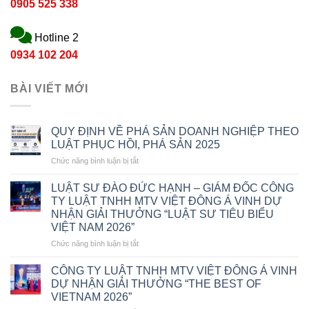
0905 525 338
Hotline 2
0934 102 204
BÀI VIẾT MỚI
QUY ĐỊNH VỀ PHÁ SẢN DOANH NGHIỆP THEO
LUẬT PHỤC HỒI, PHÁ SẢN 2025
ở
Chức năng bình luận bị tắt
QUY
ĐỊNH
LUẬT SƯ ĐÀO ĐỨC HẠNH – GIÁM ĐỐC CÔNG
VỀ
TY LUẬT TNHH MTV VIỆT ĐÔNG Á VINH DỰ
PHÁ
NHẬN GIẢI THƯỞNG “LUẬT SƯ TIÊU BIỂU
SẢN
VIỆT NAM 2026”
DOANH
NGHIỆP
ở
Chức năng bình luận bị tắt
THEO
LUẬT
LUẬT
SƯ
CÔNG TY LUẬT TNHH MTV VIỆT ĐÔNG Á VINH
PHỤC
ĐÀO
DỰ NHẬN GIẢI THƯỞNG “THE BEST OF
HỒI,
ĐỨC
VIETNAM 2026”
PHÁ
HẠNH