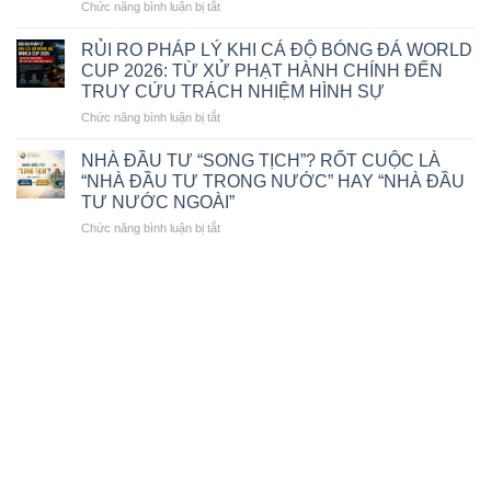
SẢN
ở
Chức năng bình luận bị tắt
–
2025
CÔNG
GIÁM
TY
ĐỐC
RỦI RO PHÁP LÝ KHI CÁ ĐỘ BÓNG ĐÁ WORLD
LUẬT
CÔNG
CUP 2026: TỪ XỬ PHẠT HÀNH CHÍNH ĐẾN
TNHH
TY
TRUY CỨU TRÁCH NHIỆM HÌNH SỰ
MTV
LUẬT
ở
Chức năng bình luận bị tắt
VIỆT
TNHH
RỦI
ĐÔNG
MTV
RO
Á
VIỆT
NHÀ ĐẦU TƯ “SONG TỊCH”? RỐT CUỘC LÀ
PHÁP
VINH
ĐÔNG
“NHÀ ĐẦU TƯ TRONG NƯỚC” HAY “NHÀ ĐẦU
LÝ
DỰ
Á
TƯ NƯỚC NGOÀI”
KHI
NHẬN
VINH
ở
Chức năng bình luận bị tắt
CÁ
GIẢI
DỰ
NHÀ
ĐỘ
THƯỞNG
NHẬN
ĐẦU
BÓNG
“THE
GIẢI
TƯ
ĐÁ
BEST
THƯỞNG
“SONG
WORLD
OF
“LUẬT
TỊCH”?
CUP
VIETNAM
SƯ
RỐT
2026:
2026”
TIÊU
CUỘC
TỪ
BIỂU
LÀ
XỬ
VIỆT
“NHÀ
PHẠT
NAM
ĐẦU
HÀNH
2026”
TƯ
CHÍNH
TRONG
ĐẾN
NƯỚC”
TRUY
HAY
CỨU